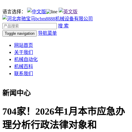
语言选择：
搜 索
导航菜单
Toggle navigation
网站首页
关于我们
机械自动化
机械百科
联系我们
新闻中心
704家！2026年1月本市应急办
理分析行政法律对象和