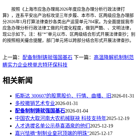
按照《上海市应急办理局2026年度应急办理分析行政法律打
算》，连系平安出产治标攻坚三年步履、本市市、区两级应急办理部
分2026年1月打算法律查抄各类出产运营单元704家。为全面提拔我市
应急办理分析行政法律工做的尺度化程度，做到严酷、、文明法律，
现公示如下。注：标“*”单元以市、区两级结合形式开展法律查抄；别
的按照相关撮合提醒，部门单元将以跨部分结合形式开展法律查抄。
上一篇：
配备制制铸就强国基石
下一篇：
高温降解机制制范
畴实力企业榜单志特环保科技
相关新闻
拓斯达 300607的股票股价、行情、曲播、旧
2026-01-31
多校撤销艺术专业
2026-01-31
配备制制铸就强国基石
2026-01-04
中国农大取河南大农机械联袂 科技支持年
2025-12-19
人才选拔名单公示恭喜酒泉的他们
2025-12-19
嘉兴怯摘“制制业皇冠顶端的明珠”
2025-12-17