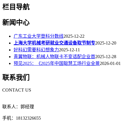
栏目导航
新闻中心
广东工业大学登科分数线
2025-12-22
上海大学机械考研就业交通设备取节制专
2025-12-20
好科幻需要科幻想象力
2025-12-11
青翼物联：机械人物联卡不变适配企业首
2025-12-28
预见2025：《2025年中国聪慧工场行业全景
2026-01-01
联系我们
CONTACT US
联系人：郭经理
手机：18132326655