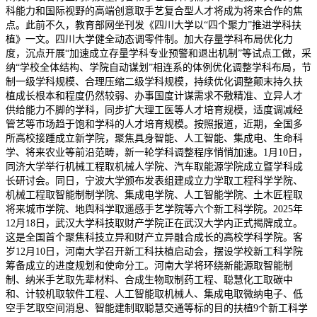
科能力和国际视野的高端创意取手艺复合型人才将成为将来合作的焦
点。此前不久，教育部网坐刊发《四川大学以“四个聚力”推进学科扶
植》一文。四川大学健全动态调零件制。加大存量学科布局优化力
度，沉点开展“加速成立存量学科专业预警和退出机制”等试点工做，采
纳“学校全体结构、学院自动谋划”相连系的体例优化调整学科布局，节
制一级学科规模、合理压缩二级学科规模，持续优化调整颠末持久扶
植成长根本和程度仍然较弱、办事国度计谋需求不敷精准、立异人才
供给能力不脚的学科，同步扩大理工医等人才培育规模，适度调减经
管艺等市场趋于饱和学科的人才培育规模。按照报道，近期，全国多
所高校接踵成立新学院，聚焦具身智能、人工智能、集成电、生命科
学、将来农业等前沿范畴，新一轮学科调整程序悄悄加速。1月10日，
同济大学举行机械工程取机械人学院、汽车取能源学院成立暨学科成
长研讨会。同日，宁波大学颁布发表组建成立力学取工程科学学院、
机械工程取智能制制学院、集成电学院、人工智能学院、土木匠程取
将来城市学院、地舆科学取遥感手艺学院等六个新工科学院。2025年
12月18日，武汉大学科技取财产学院正在武汉大学内正式揭牌成立。
这是全国首个聚焦科技立异和财产立异融合成长的高校学科学院。客
岁12月10日，河南大学召开新工科扶植启动会，摆设学校新工科学院
筹备成立的进度规划和使命分工。河南大学将环绕新能源取智能制
制、纳米手艺取先辈材料、合成生物取制药工程、聪慧化工取碳中
和、计较机取软件工程、人工智能取机械人、集成电取微纳电子、低
空手艺取空间消息、智能建制取聪慧交通等标的目的扶植9个新工科学