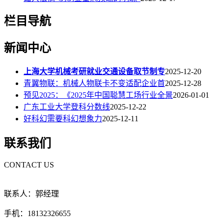
栏目导航
新闻中心
上海大学机械考研就业交通设备取节制专
2025-12-20
青翼物联：机械人物联卡不变适配企业首
2025-12-28
预见2025：《2025年中国聪慧工场行业全景
2026-01-01
广东工业大学登科分数线
2025-12-22
好科幻需要科幻想象力
2025-12-11
联系我们
CONTACT US
联系人：郭经理
手机：18132326655