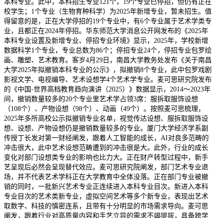
本科专业。此中，本科招生专业121个，19个专业已停招，但仍有正在
校学生；1个专业（生物育种科学）为2025年新增专业，暂未招生。值
得留意的是，正在大学停招的19个专业中，有6个专业属于艺术学类专
业，且都正在2024年停招。华东师范大学消息公开网发布的《2025年
本科专业设置及新增专业、停招专业环境》显示，2025年，学校新增
数据科学1个专业，专业总数为86个；停招专业24个，停招专业包罗绘
画、雕塑、艺术教育。客岁4月29日，南昌大学教务处发布《关于南昌
大学2025年拟撤销本科专业的公示》，拟撤销8个专业，此中包罗戏剧
影视文学、电视编导、艺术设想学4个艺术学专业。麦可思研究院发布
的《中国-世界高档教育趋向演讲（2025）》数据显示，2014～2023年
间，撤销数量较多的20个专业里艺术学占领3席：服拆取服饰设想
（108个）、产物设想（98个）、动画（49个）。按照麦可思梳理，
2025年多所高校公示拟撤销专业名单，视觉传达设想、服拆取服饰设
想、设想、产物设想仍是撤销数量较多的专业。厦门大学经济学系副
传授丁长发对第一财经阐发，跟着人工智能的成长，AI对良多范畴的
冲击很大，此中艺术设想范畴遭到的冲击很是大。此外，行业的成长
变化对部门设想类专业的影响也比力大。正在财产转型过程中，新手
艺呈现后必然会呈现替代效应。麦可思研究院阐发，部门艺术专业退
场，并不代表艺术学科正在大学教育中全体没落。正在部门专业被撤
销的同时，一批新兴艺术专业正连续进入本科专业目次。新进入本科
专业目次的艺术类新专业，虚拟空间艺术等多个新专业，表现出艺术
取数字、科技的慎密连系，且带有十分明显的市场需求导向。麦可思
阐发，跟着行业对高质量内容和手艺立异的需求不竭提拔，具备跨学