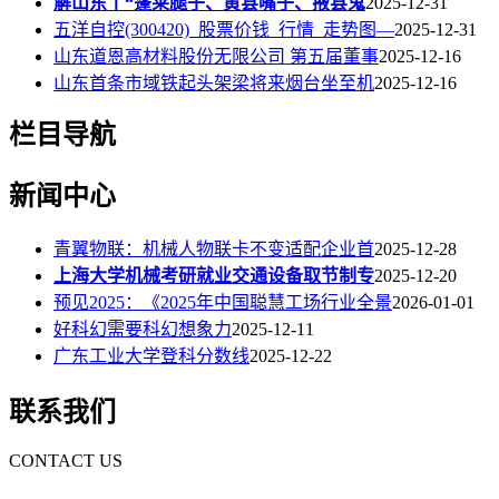
解山东丨“蓬莱腿子、黄县嘴子、掖县鬼
2025-12-31
五洋自控(300420)_股票价钱_行情_走势图—
2025-12-31
山东道恩高材料股份无限公司 第五届董事
2025-12-16
山东首条市域铁起头架梁将来烟台坐至机
2025-12-16
栏目导航
新闻中心
青翼物联：机械人物联卡不变适配企业首
2025-12-28
上海大学机械考研就业交通设备取节制专
2025-12-20
预见2025：《2025年中国聪慧工场行业全景
2026-01-01
好科幻需要科幻想象力
2025-12-11
广东工业大学登科分数线
2025-12-22
联系我们
CONTACT US