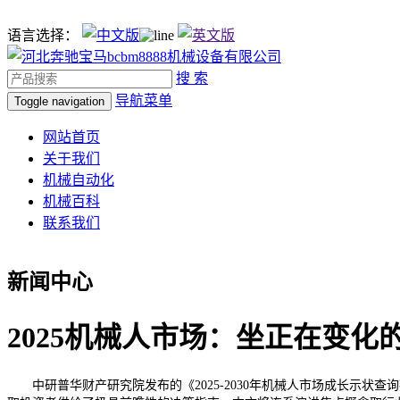
语言选择：
搜 索
导航菜单
Toggle navigation
网站首页
关于我们
机械自动化
机械百科
联系我们
新闻中心
2025机械人市场：坐正在变化
中研普华财产研究院发布的《2025-2030年机械人市场成长示状查