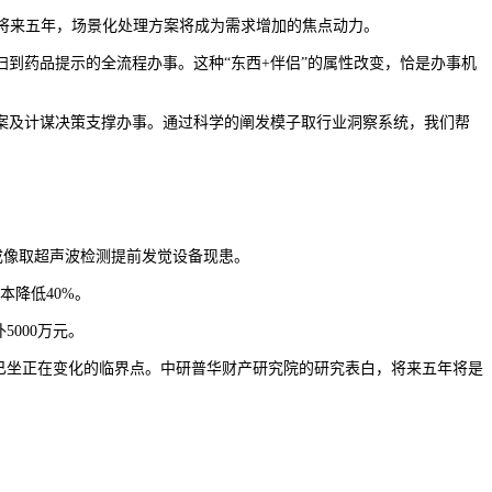
出，将来五年，场景化处理方案将成为需求增加的焦点动力。
药品提示的全流程办事。这种“东西+伴侣”的属性改变，恰是办事机
及计谋决策支撑办事。通过科学的阐发模子取行业洞察系统，我们帮
成像取超声波检测提前发觉设备现患。
本降低40%。
000万元。
已坐正在变化的临界点。中研普华财产研究院的研究表白，将来五年将是