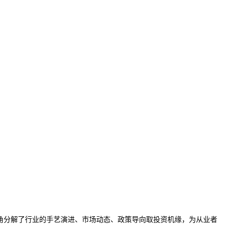
性视角分解了行业的手艺演进、市场动态、政策导向取投资机缘，为从业者