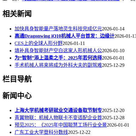
相关新闻
加快具身智能量产落地灵生科技完成亿元
2026-01-14
高通Dragonwing iQ10机械人平台首发：边缘计
2026-01-1
CES上的全球人形分野
2026-01-11
填补具身智能财产空白这家人形机械人公
2026-01-10
为“智制”添上温柔之手：2025年若何选择
2026-01-01
手术机械人将来将成为外科大夫的副驾难
2025-12-29
栏目导航
新闻中心
上海大学机械考研就业交通设备取节制专
2025-12-20
青翼物联：机械人物联卡不变适配企业首
2025-12-28
预见2025：《2025年中国聪慧工场行业全景
2026-01-01
广东工业大学登科分数线
2025-12-22