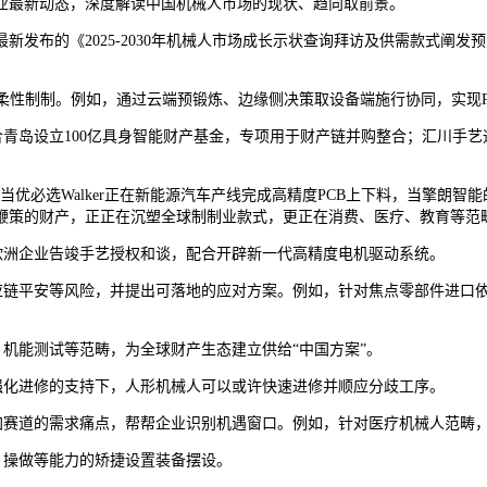
业最新动态，深度解读中国机械人市场的现状、趋向取前景。
布的《2025-2030年机械人市场成长示状查询拜访及供需款式阐发
取柔性制制。例如，通过云端预锻炼、边缘侧决策取设备端施行协同，实现
青岛设立100亿具身智能财产基金，专项用于财产链并购整合；汇川手艺
当优必选Walker正在新能源汽车产线完成高精度PCB上下料，当擎朗
鞭策的财产，正正在沉塑全球制制业款式，更正在消费、医疗、教育等范
洲企业告竣手艺授权和谈，配合开辟新一代高精度电机驱动系统。
链平安等风险，并提出可落地的应对方案。例如，针对焦点零部件进口
机能测试等范畴，为全球财产生态建立供给“中国方案”。
化进修的支持下，人形机械人可以或许快速进修并顺应分歧工序。
赛道的需求痛点，帮帮企业识别机遇窗口。例如，针对医疗机械人范畴
、操做等能力的矫捷设置装备摆设。