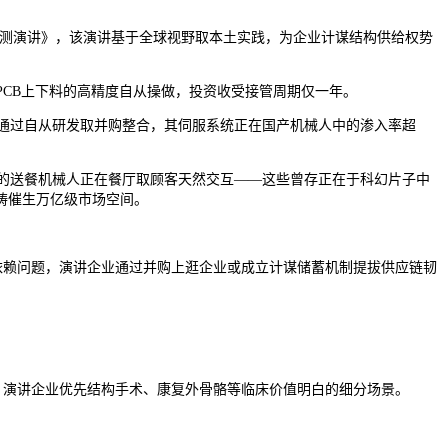
预测演讲》，该演讲基于全球视野取本土实践，为企业计谋结构供给权势
PCB上下料的高精度自从操做，投资收受接管周期仅一年。
通过自从研发取并购整合，其伺服系统正在国产机械人中的渗入率超
智能的送餐机械人正在餐厅取顾客天然交互——这些曾存正在于科幻片子中
畴催生万亿级市场空间。
依赖问题，演讲企业通过并购上逛企业或成立计谋储蓄机制提拔供应链韧
，演讲企业优先结构手术、康复外骨骼等临床价值明白的细分场景。