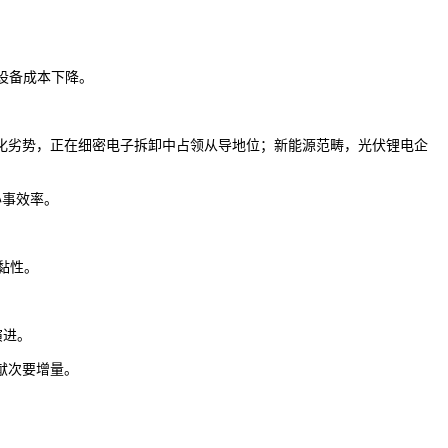
设备成本下降。
劣势，正在细密电子拆卸中占领从导地位；新能源范畴，光伏锂电企
办事效率。
黏性。
演进。
献次要增量。