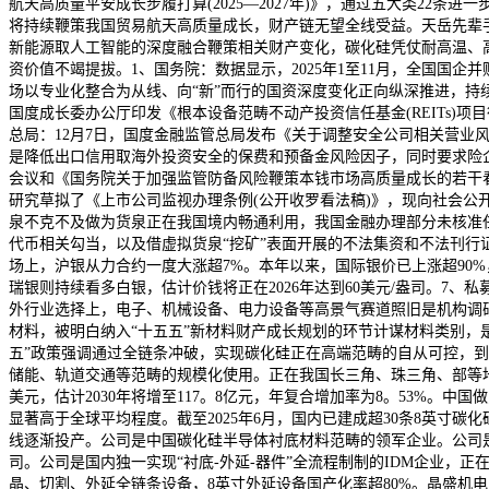
航天高质量平安成长步履打算(2025—2027年)》，通过五大类2
将持续鞭策我国贸易航天高质量成长，财产链无望全线受益。天岳先辈手
新能源取人工智能的深度融合鞭策相关财产变化，碳化硅凭仗耐高温、
资价值不竭提拔。1、国务院：数据显示，2025年1至11月，全国国
场以专业化整合为从线、向“新”而行的国资深度变化正向纵深推进，持
国度成长委办公厅印发《根本设备范畴不动产投资信任基金(REITs)项目
总局：12月7日，国度金融监管总局发布《关于调整安全公司相关营业
是降低出口信用取海外投资安全的保费和预备金风险因子，同时要求险
会议和《国务院关于加强监管防备风险鞭策本钱市场高质量成长的若干
研究草拟了《上市公司监视办理条例(公开收罗看法稿)》，现向社会公
泉不克不及做为货泉正在我国境内畅通利用，我国金融办理部分未核准
代币相关勾当，以及借虚拟货泉“挖矿”表面开展的不法集资和不法刊行证
场上，沪银从力合约一度大涨超7%。本年以来，国际银价已上涨超90
瑞银则持续看多白银，估计价钱将正在2026年达到60美元/盎司。7、
外行业选择上，电子、机械设备、电力设备等高景气赛道照旧是机构调
材料，被明白纳入“十五五”新材料财产成长规划的环节计谋材料类别，
五”政策强调通过全链条冲破，实现碳化硅正在高端范畴的自从可控，到2
储能、轨道交通等范畴的规模化使用。正在我国长三角、珠三角、部等地
美元，估计2030年将增至117。8亿元，年复合增加率为8。53%。中
显著高于全球平均程度。截至2025年6月，国内已建成超30条8英寸
线逐渐投产。公司是中国碳化硅半导体衬底材料范畴的领军企业。公司是
司。公司是国内独一实现“衬底-外延-器件”全流程制制的IDM企业，
晶、切割、外延全链条设备，8英寸外延设备国产化率超80%。晶盛机电