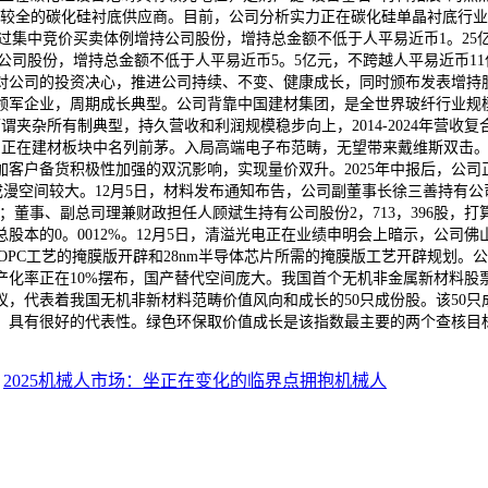
较全的碳化硅衬底供应商。目前，公司分析实力正在碳化硅单晶衬底行业国
资金通过集中竞价买卖体例增持公司股份，增持总金额不低于人平易近币1。2
持公司股份，增持总金额不低于人平易近币5。5亿元，不跨越人平易近币
对公司的投资决心，推进公司持续、不变、健康成长，同时颁布发表增持
军企业，周期成长典型。公司背靠中国建材集团，是全世界玻纤行业规模
夹杂所有制典型，持久营收和利润规模稳步向上，2014-2024年营收复合
越36倍，正在建材板块中名列前茅。入局高端电子布范畴，无望带来戴维斯
户备货积极性加强的双沉影响，实现量价双升。2025年中报后，公司正式
空间较大。12月5日，材料发布通知布告，公司副董事长徐三善持有公司股
；董事、副总司理兼财政担任人顾斌生持有公司股份2，713，396股，打
公司总股本的0。0012%。12月5日，清溢光电正在业绩申明会上暗示，公
的PSM和OPC工艺的掩膜版开辟和28nm半导体芯片所需的掩膜版工艺开辟
率正在10%摆布，国产替代空间庞大。我国首个无机非金属新材料股票指数
，代表着我国无机非新材料范畴价值风向和成长的50只成份股。该50只成
，具有很好的代表性。绿色环保取价值成长是该指数最主要的两个查核目
：
2025机械人市场：坐正在变化的临界点拥抱机械人