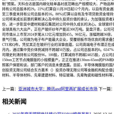
制”预案。天科合达是国内碳化硅单晶衬底范畴出产规模较大、产物品种
持有公司总股本的29。22%)打算自11月28日起12个月内，以自有
至三季度末持有公司总股本的16。88%)打算以自有及专项贷款资金增
公司将来成长前景的果断决心及中持久投资价值的承认，为加强投资者
份，进一步彰显中建材和振石集团对公司中持久成长的决心。全球玻纤领
全球具有六大出产，正在产玻纤纱年产能近300万吨。复盘汗青，公司可谓
司市值从上市至2024岁尾从12亿元增加到455。96亿元，涨幅跨
景气行情。公司做为电子布产能最大企业，受覆铜板市场优良的需求叠加客
CTE和Q布，凭仗其正在玻纤行业的深挚底蕴，公司高端电子布潜正在成漫
月内，通过集中竞价体例减持不跨越50万股，占公司总股本的0。0247%
司理史利涛持有公司股份96，100股，打算减持不跨越24025股，占
150nm工艺节点掩膜版的小规模量产，正正在推进130nm-65nm
照客户保密和谈，部门客户的消息未便透露。目前，半导体掩膜版的国产化
创投资无限公司结合东方嘉禾（）投资办理无限公司等金融机构配合倡议
材料、半导体材料、先辈建建材料、特征玻璃、先辈陶瓷和磁性材料等
上一篇：
亚洲城市大学：腾讯and阿里再扩展成长市场
下一篇
相关新闻