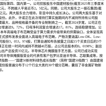
际第四、国内第一。公司控股股东中国建材股份(截至2025年三季度末
5亿元，不跨越人平易近币2。5亿元。同期，公司大股东之一振石集团(截
11亿元。两大股东合力增持，彰显中持久成长决心。公司两大股东基于对
股份。此外，许诺正在此次增持打算实施期间内不减持所持有公司股
最大、品种规格最齐备的专业制制商之一，截至2024岁尾，公司正在
增速达9。72%，归母净利润复合增速达17。81%，连结稳健增加。公
双击。本年高端电子布范畴受益于算力需求升级带来的供需缺口，全体呈现高
颁布发表全面进入高端电子布范畴，产物次要涵盖Low-DK、Low-
份3，053，974股，打算自通知布告披露之日起15个买卖日后的3个
算正在统一时间内减持不跨越40万股，占公司总股本的0。0198%；副总
司佛山出产总投资35亿元。半导体芯片掩膜版手艺方面，公司已成功实现
规划。公司半导体掩膜版营业的代表性客户包罗比亚迪半导体、芯联集成等，按
——“国建50新材料绿色成长指数”（简称“国建50指数”）由国建易
份股普遍分布于12个行业大类约30个细分范畴，囊括了非金属矿物新
标。