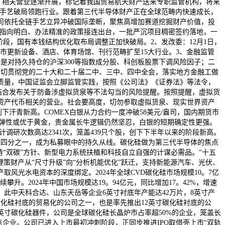
天司，相关营业逐渐开展，标记着我国贸易航天财产送来专职监管机构，将来
寸手艺破局领跑行业。跟着第三代半导体财产正在全球范畴内快速成长，
司依托全链手艺立异冲破国际垄断，聚焦高增加赛道挖掘财产价值，投
一系列指向明白、办法精准的政策接连出台，一批严沉项目稠密签约落地，一
段，国有本钱结构优化取布局调整正加快破局。2、发改委：12月1日，
，将城市更新设备、酒店、体育场馆、刊行范畴扩至15大行业。3、金融监管
是对持久持仓的沪深300等指数成分股、科创板股票下调风险因子；二
深切贯彻党的二十大和二十届二中、三中、四中全会，落实地方金融工做
质量，中国证监会立脚监管实践，按照《公司法》《证券法》等法令，
会结合发布关于防备涉虚拟货泉等不法勾当的风险提醒。按照提醒，虚拟货
资产代币相关的营业。社会要高度，切勿参取虚拟货泉、现实世界资产
下汗青新高。COMEX白银从力合约一度冲破58美元/盎司，国内期货市
涨弹性或优于黄金，贵金属长牛逻辑仍然坚忍，白银的短期确定性更强。
计调研次数高达2341次，笼盖439只个股，创下下半年以来的阶段新高。
近四分之一，成为私募眼中的持久从线。碳化硅做为第三代半导体的焦点
“双碳”方针、新型电力系统扶植和科技自立自强的计谋必需品。“十五
鞭策财产从“尺寸升级”向“分析机能优化”跃迁，支持新能源汽车、光伏、
光水电资本的深度绑定。2024年全球CVD碳化硅市场规模10。7亿
攀升。2024年中国市场规模达19。94亿元，同比增加17。42%，增速
。此中天科合达、山东天岳等企业6英寸衬底年产能达42万片，8英寸产
化硅衬底的贸易化的公司之一，也是率先推出12英寸碳化硅衬底的公
8英寸碳化硅器件，公司是全球碳化硅长晶炉市占率超50%的企业，笼盖长
点企业。公司已进入上市最初冲刺阶段，正同步推进IPO取借壳上市“双轨