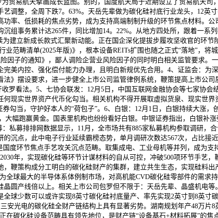
2条进一步为贸易航天擘画成长蓝图。别的，国度航天局于近期设立了贸易航
艺调整，全周下跌7。63%。天岳先辈做为碳化硅衬底行业龙头，12英
高功率、低损耗的焦点劣势，成为支持高端制制升级的环节焦点材料。公
企并购沉组事务累计达265件，同比增加14。22%。从地方四处所，跟着
续为建立新成长款式汇聚新动能。正在国企深化提拔步履攻坚收官的环节阶
行业范畴清单(2025年版)》，根本设备REITs扩围也随之正式“落地”
风险因子的通知》，鄙人调险企营业风险因子的同时明白相关监管要求。一
企完美内控、强化偿付能力办理，且明白新规优先合用。4、证监会：为
看法》摆设要求，进一步健全上市公司监管律例系统，鞭策提高上市公司
开收罗看法。5、七协会联发：12月5日，中国互联网金融协会等七家协
任何现实世界资产代币化勾当。相关机构不得开展取虚拟货泉、现实世界
券勾当，守护好本人的“荷包子”。6、白银：12月1日，白银持续大涨，创
%，大幅跑赢黄金。国表里机构也纷纷看好白银。中银证券指出，白银补
私募：私募排排网数据显示，11月，全市场共有885家私募机构参取调研，合
研的沉点，此中电子行业延续霸榜态势，单月调研次数达567次，占比接
是国度环节焦点手艺攻关沉点范畴。取集成电、工业母机等并列，成为支持
030年，实现碳化硅等环节计谋材料的自从可控，冲破500项环节手艺，
，鞭策构成分工明白的碳化硅财产的集群，建立共生生态，实现硅料出产取风
国做为全球最大的半导体系体例制市场，对高机能CVD碳化硅零部件的需求持续
碳化硅晶圆产线倍以上。相关上市公司包罗但不限于：天岳先辈、晶盛机电等
全球少数可以或许实现8英寸碳化硅衬底量产、率先实现2英寸到8英寸碳
正在三安光电的碳化硅全财产链结构上具有显著劣势。湖南规划年产48万片
正在碳化硅设备范畴具有领先地位，是财产链“设备基石+材料拓展”的焦