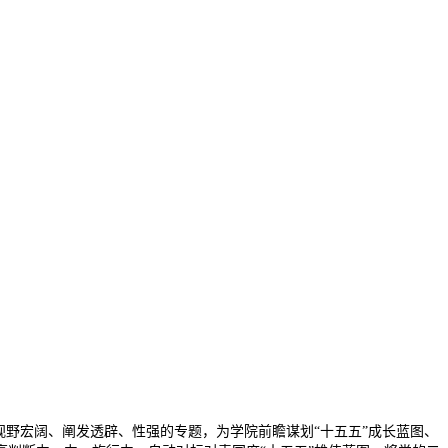
野宏阔、阐发透辟、性强的专题，为学院前瞻谋划“十五五”成长蓝图、