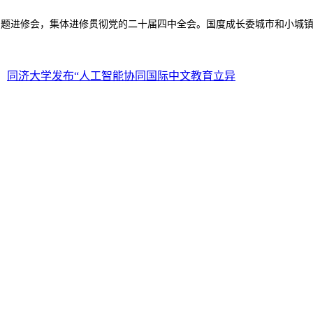
题进修会，集体进修贯彻党的二十届四中全会。国度成长委城市和小城镇
：
同济大学发布“人工智能协同国际中文教育立异