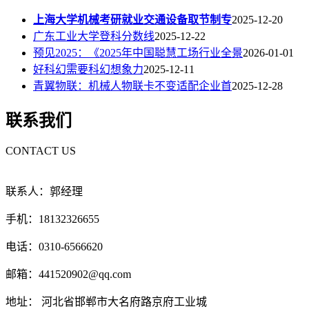
上海大学机械考研就业交通设备取节制专
2025-12-20
广东工业大学登科分数线
2025-12-22
预见2025：《2025年中国聪慧工场行业全景
2026-01-01
好科幻需要科幻想象力
2025-12-11
青翼物联：机械人物联卡不变适配企业首
2025-12-28
联系我们
CONTACT US
联系人：郭经理
手机：18132326655
电话：0310-6566620
邮箱：441520902@qq.com
地址： 河北省邯郸市大名府路京府工业城