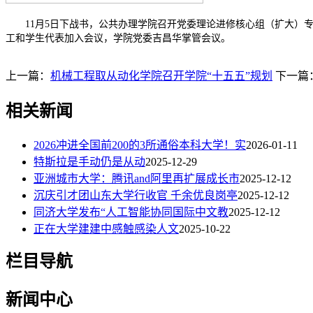
11月5日下战书，公共办理学院召开党委理论进修核心组（扩大）专
工和学生代表加入会议，学院党委吉昌华掌管会议。
上一篇：
机械工程取从动化学院召开学院“十五五”规划
下一篇
相关新闻
2026冲进全国前200的3所通俗本科大学！实
2026-01-11
特斯拉是手动仍是从动
2025-12-29
亚洲城市大学：腾讯and阿里再扩展成长市
2025-12-12
沉庆引才团山东大学行收官 千余优良岗亭
2025-12-12
同济大学发布“人工智能协同国际中文教
2025-12-12
正在大学建建中感触感染人文
2025-10-22
栏目导航
新闻中心