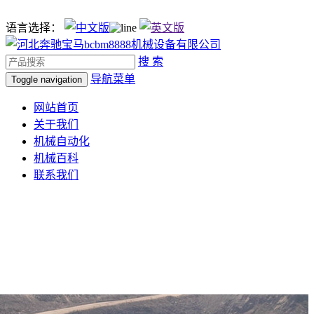
语言选择：
搜 索
导航菜单
Toggle navigation
网站首页
关于我们
机械自动化
机械百科
联系我们