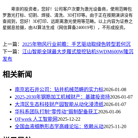
卑崇的投资者，您好！公司客户次要为激光设备商，使用范畴包
罗激光打标、切割、焊接、清洗、3D打印等。由于正在按期演讲没有
查阅到，您好！3D打印、远距离激光使用等范畴。以上内容为证券之
星据息拾掇，由AI算法生成（网信算备240019号），不形成投资。
上一篇：
2025年物风行业前瞻：手艺驱动取绿色转型若何沉
下一篇：
江山智能全球最大步履式旋挖钻机SWDM600W隆沉
发布
相关新闻
南京岩石井公司：钻井机械范畴的实力标
2026-01-08
2025-2030年钢筋加工机械财产：基建投资持
2026-01-07
大湾区生态科技财产园智能从动化浸渍纸
2026-01-07
华科系团队打制“零传动”锻制配备获工
2026-01-06
OFweek 人工智能网
2025-12-22
全国血液细胞形态学高峰论坛：依赖从动
2025-11-20