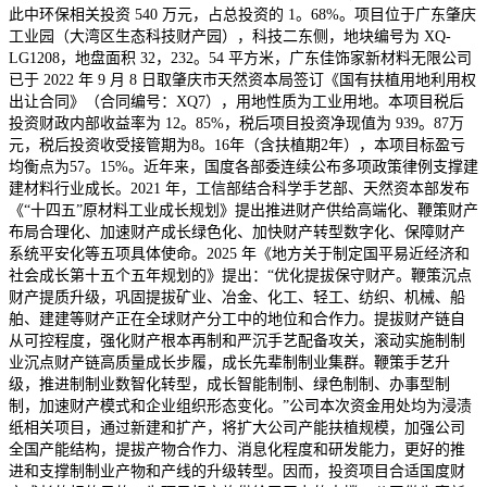
此中环保相关投资 540 万元，占总投资的 1。68%。项目位于广东肇庆
工业园（大湾区生态科技财产园），科技二东侧，地块编号为 XQ-
LG1208，地盘面积 32，232。54 平方米，广东佳饰家新材料无限公司
已于 2022 年 9 月 8 日取肇庆市天然资本局签订《国有扶植用地利用权
出让合同》（合同编号：XQ7），用地性质为工业用地。本项目税后
投资财政内部收益率为 12。85%，税后项目投资净现值为 939。87万
元，税后投资收受接管期为8。16年（含扶植期2年），本项目标盈亏
均衡点为57。15%。近年来，国度各部委连续公布多项政策律例支撑建
建材料行业成长。2021 年，工信部结合科学手艺部、天然资本部发布
《“十四五”原材料工业成长规划》提出推进财产供给高端化、鞭策财产
布局合理化、加速财产成长绿色化、加快财产转型数字化、保障财产
系统平安化等五项具体使命。2025 年《地方关于制定国平易近经济和
社会成长第十五个五年规划的》提出：“优化提拔保守财产。鞭策沉点
财产提质升级，巩固提拔矿业、冶金、化工、轻工、纺织、机械、船
舶、建建等财产正在全球财产分工中的地位和合作力。提拔财产链自
从可控程度，强化财产根本再制和严沉手艺配备攻关，滚动实施制制
业沉点财产链高质量成长步履，成长先辈制制业集群。鞭策手艺升
级，推进制制业数智化转型，成长智能制制、绿色制制、办事型制
制，加速财产模式和企业组织形态变化。”公司本次资金用处均为浸渍
纸相关项目，通过新建和扩产，将扩大公司产能扶植规模，加强公司
全国产能结构，提拔产物合作力、消息化程度和研发能力，更好的推
进和支撑制制业产物和产线的升级转型。因而，投资项目合适国度财