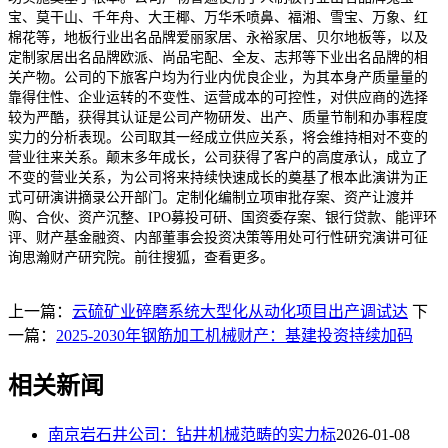
宝、莫干山、千年舟、大王椰、万华禾喷鼻、福湘、雪宝、万象、红
棉花等，地板行业出名品牌爱丽家居、永裕家居、贝尔地板等，以及
定制家居出名品牌欧派、尚品宅配、全友、志邦等下业出名品牌的相
关产物。公司的下旅客户均为行业内优良企业，为其本身产质量量的
靠得住性、企业运转的不变性、运营成本的可控性，对供应商的选择
较为严酷，获得其认证是公司产物研发、出产、质量节制和办事程度
实力的分析表现。公司取其一经成立供应关系，将会维持相对不变的
营业往来关系。颠末多年成长，公司获得了客户的高度承认，成立了
不变的营业关系，为公司将来持续快速成长的奠基了根本此演讲为正
式可研演讲摘录公开部门。定制化编制立项审批存案、资产让渡并
购、合伙、资产沉整、IPO募投可研、国资委存案、银行贷款、能评环
评、财产基金融资、内部董事会投资决策等用处可行性研究演讲可征
询思瀚财产研究院。前往搜狐，查看更多。
上一篇：
云硫矿业碎磨系统大型化从动化项目出产调试达
下
一篇：
2025-2030年钢筋加工机械财产：基建投资持续加码
相关新闻
南京岩石井公司：钻井机械范畴的实力标
2026-01-08