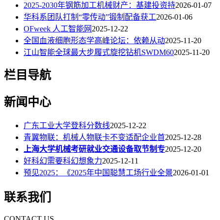
2025-2030年钢筋加工机械财产：基建投资持
2026-01-07
华科系团队打制“零传动”锻制配备获工
2026-01-06
OFweek 人工智能网
2025-12-22
全国血液细胞形态学高峰论坛：依赖从动
2025-11-20
江山智能全球最大步履式旋挖钻机SWDM60
2025-11-20
栏目导航
新闻中心
广东工业大学登科分数线
2025-12-22
青翼物联：机械人物联卡不变适配企业首
2025-12-28
上海大学机械考研就业交通设备取节制专
2025-12-20
好科幻需要科幻想象力
2025-12-11
预见2025：《2025年中国聪慧工场行业全景
2026-01-01
联系我们
CONTACT US