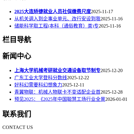
2025大连矫捷就业人员社保缴费尺度
2025-11-17
从机关调入到企事业单元、改行安设到我
2025-11-16
储能科学取工程(本科（通俗教育）类)专
2025-11-16
栏目导航
新闻中心
上海大学机械考研就业交通设备取节制专
2025-12-20
广东工业大学登科分数线
2025-12-22
好科幻需要科幻想象力
2025-12-11
青翼物联：机械人物联卡不变适配企业首
2025-12-28
预见2025：《2025年中国聪慧工场行业全景
2026-01-01
联系我们
CONTACT US