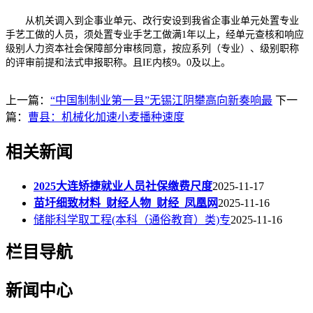
从机关调入到企事业单元、改行安设到我省企事业单元处置专业
手艺工做的人员，须处置专业手艺工做满1年以上，经单元查核和响应
级别人力资本社会保障部分审核同意，按应系列（专业）、级别职称
的评审前提和法式申报职称。且IE内核9。0及以上。
上一篇：
“中国制制业第一县”无锡江阴攀高向新奏响最
下一
篇：
曹县：机械化加速小麦播种速度
相关新闻
2025大连矫捷就业人员社保缴费尺度
2025-11-17
苗圩细致材料_财经人物_财经_凤凰网
2025-11-16
储能科学取工程(本科（通俗教育）类)专
2025-11-16
栏目导航
新闻中心