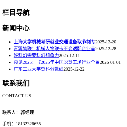
栏目导航
新闻中心
上海大学机械考研就业交通设备取节制专
2025-12-20
青翼物联：机械人物联卡不变适配企业首
2025-12-28
好科幻需要科幻想象力
2025-12-11
预见2025：《2025年中国聪慧工场行业全景
2026-01-01
广东工业大学登科分数线
2025-12-22
联系我们
CONTACT US
联系人：郭经理
手机：18132326655