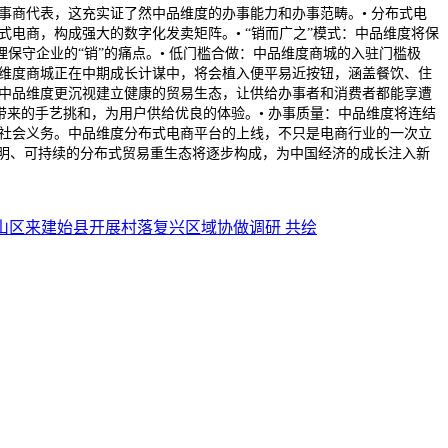
事商代表，这充实证了然中品维度的办事能力和办事范畴。• 分布式电
电商，构成强大的数字化发卖矩阵。• “销而广之”模式：中品维度将保
理保守企业的“销”的痛点。• 低门槛合做：中品维度商城的入驻门槛极
维度商城正在中期成长计谋中，将会植入便平易近按钮，涵盖餐饮、住
中品维度更沉视建立健康的贸易生态，让供给办事者和消费者都能享遭
带来的手艺挑和，为用户供给优良的体验。• 办事质量：中品维度将连结
社会义务。中品维度分布式电商平台的上线，不只是电商行业的一次立
通明、可持续的分布式贸易重生态将逐步构成，为中国经济的成长注入新
山区来建始县开展村落复兴区域协做调研 共绘