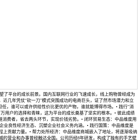
望了平台的成长前景。国内互联网行业的飞速成长，线上购物曾经成为
，近几年凭仗“砍一刀”模式突围成功的电商巨头，证了然市场潜力和立
担任，谁可以或许供给性价比更优的产物，谁就能博得市场。• 践行“消
百万用户的选择和青睐，这为平台的成长奠基了坚实的根本。• 彼此成绩
链消费者，省去两头环节，实现价钱劣势。• 闭环贸易生态：中品维度用
企业良性经济生态、沉塑企业社会义务内涵。• 践行国策：中品维度是
程上贡献力量。• 帮力处所经济：中品维度商城嵌入了地址，将逐渐吸纳
城的营业和办事曾经触达全国。公司历经8年研发，构成了独有的手艺壁