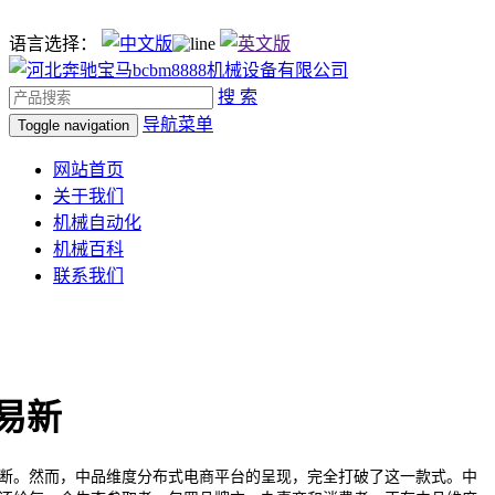
语言选择：
搜 索
导航菜单
Toggle navigation
网站首页
关于我们
机械自动化
机械百科
联系我们
易新
。然而，中品维度分布式电商平台的呈现，完全打破了这一款式。中