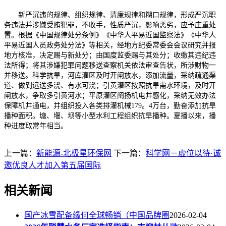
新严沉违的规律、组织规律、清廉规律和糊口规律，形成严沉职
务违法并涉嫌受贿犯罪，不收手，性质严沉，影响恶劣，应予庄重处
置。根据《中国规律处分条例》《中华人平易近国监察法》《中华人
平易近国人员政务处分法》等相关，经地方纪委常委会会议研究并报
地方核准，决定赐与新处分；由国度监委赐与其处分；收缴其违纪违
法所得；将其涉嫌犯罪问题移送查察机关依法审查告状，所涉财物一
并移送。科学抗旱，河库灌区及时开闸放水，添加流量，采纳疏通渠
道、做到远送多浇、有水可浇；引黄灌区按照抗旱需水环境，及时开
闸放水，争取多引黄河水；平原灌区阐扬机电井感化，采纳无效办法
保障机井通电，并组织投入各类排灌机械179。4万台，勤奋添加抗旱
播种面积。塘、堰、坝等小型水利工程组织抗旱播种。夏播以来，播
种进度取常年相当。
上一篇：
新能源-北极星环保网
下一篇：
科学网－虚位以待·诚
邀优良人才加入第五届国际
相关新闻
国产冰雪配备缘何全球畅销（中国品牌圈
2026-02-04