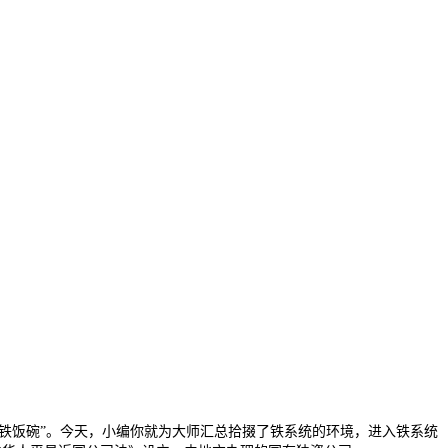
铁饭碗”。今天，小编你就为大师汇总拾掇了铁系统的环境，进入铁系统