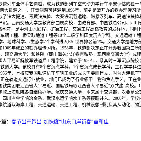
提速列车全体手艺逾越，成为铁道部列车空气动力学行车平安评估的独一
学的两大泉源之一，汗青渊源可逃溯到1896年，前身是清开办的铁办理传
取了铁大提速、青藏铁扶植、大秦铁沉载运输、磁悬浮列车、高速铁扶植
严沉。西南交通大学是教育部曲属高校，由教育部、中国铁总公司、四川省
高档学府，是中河山木匠程、矿冶工程、交通工程高档教育的发祥地，同时也
车辆工程、桥梁取地道工程等10个二级学科国度沉点学科。交通运输工程
学、地球科学、/生态学7个学科进入ESI世界排名前1%。交通大学是地
和1909年成立的铁办理传习所。1958年，铁道部决定正在开办我国第
习所，现交通大学）和铁院（即山海关北洋铁官私塾，现西南交通大学）成
平易近解放军铁道兵工程学院，建立于1950年，系其时三军沉点院校；1
改名为铁道大学。该校具有8个省沉点学科，1个省沉点成长学科，工程学学科
56年，学校应我国铁道机车车辆工业的成长需要而建立，时为大连机车车辆
业生正在轨道交通行业就业，部门已成为了行业领甲士物和焦点手艺，正在
铁集团取江西省人平易近、国度铁局取江西省人平易近“双共建”高校。1
大学取上海铁院各自继续办学。沉庆交通大学，本来属于交通部，次要是公交
、四川冶金学院冶金系、武汉水运学院水工系等接踵并入。2000年，学校
岸航道取海岸工程、交通运输、交通工程、机械设想制制及其从动化、物
一篇：
春节出产跑出“加快度”山东口岸新春“首和佳