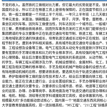
不变的收入。虽然铁的工做相对比力累，但它最大的劣势就是不变。铁
国度的企业，所以它正在根基工资上是很有保障的，正在国度节假日上
的。铁一般工做都是一个月就上半个月班，一年只上半年班（上几天歇
节单元发金、米面油，锅碗瓢盆，茶叶，粽子，月饼，零食，蛋糕卷，
乘坐区间列车等。因列车工做便当性，列车达到另一个城市后，一般城
日三餐，费用都由铁局承担，因而列车乘务员发的工资大部门能够充任本
集团聘请的专业次要集中正在轨道交通信号取节制、铁道工程、车辆工
三角地域轨道交通的快速成长，培育轨道交通成长过程中正在规划、设
程节制手艺。遭到本学科相关锻炼，具有城市轨道交通信号设备出产、
理、工程设想及设备等工做。电气工程及其从动化专业既是新兴学科又
要有宽厚的手艺理论根本和比力的专业根本学问，具有较强的电气工程
好心理预备。结业后次要处置取电气工程相关的系统运转、从动节制、
的学生，车辆工程从初期涉及力学、机械设想理论、金属材料、化工，
辆工程及相关范畴的根本理论、手艺及相关机械产物取设备的设想方式
有陆地挪动机械的总称，想要进铁系统，要选择方向于轨道交通标的目
理、养护取维修等工做的复合性技术型人才。结业后次要面向铁工程、
业能力，能正在交通土建行业、企业处置组织施工、手艺办理等职业岗
是交通土建类的次要专业，次要承担公及城市道、桥梁、地道等工程的
业的运营、办理、办事等岗亭、各类地面及地下轨道交通的运营办理和办
械、电机、制船、测绘等劣势学科或援助其它高校，或全体搬家内地。
规模最大的“多功能振动尝试核心”、国内第一个“地面交通东西风洞核
大学是教育部曲属高校，双一流扶植高校，“985工程”、“211工程