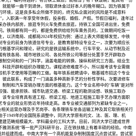
企单元，福利待遇好，有份铁工做后，就相当于有个铁饭碗，能具有一份
，就能够一曲干到退休，领取退休金过好本人的晚年糊口。因为铁属于
的环境，这是良多私企所做不到的，终究私企面对的风险是不成意料
”，入职满一年享受年休假，投亲假、婚假、产假。节假日福利，逢年过
采办铁内部房，旅逛专列火车免费去旅逛，持铁工全国可进出坐，免费
问。铁局都有同一的，都是免费供给给列车乘务员的，工做期间吃饭一
，以济南局、成都局2024年校招为例：通过上表大师能够发觉，中铁
制专业的前身为铁道信号专业，是教育部特设专业之一，次要为顺应长
的根基学问和理论，研究的是铁运输系统中，行车平安、从动节制及近
国有铁各局、城市地铁公司、各处所铁公司等部分处置手艺开辟取办
限制空间和的一门科学，涵盖电能的转换、操纵和研究三方面。结业生
、科技开辟和组织办理能力。课程进修难度不小，所以报考该专业需做
较机手艺使用等范畴的工做。每年铁系统聘请中，根基城市招这个专业
、彼此联系，构成了一门涵盖多种高新手艺的分析性学科。次要进修车
制制和汽车营销办理方面的根基能力。这个专业名称中的“车辆”是对所
较强、能承担铁、城市轨道交通、桥梁工程的勘测设想、铁施工取办
。该专业培育具有道工程、桥梁工程、地道工程施工取手艺办理方面职
艺专业的就业形势近年持续走高。本专业被交通部列为紧缺专业之一，
及相关运营办理及手艺岗亭、各条理铁车坐各运输工种及其它取铁相关行
于1949年的全国院系调整中，同济大学原有的文、法、医、理、机
建建范畴规模最大、学科最全的工科大学。目前，同济大学已建成世界
学不雅测系统”等一批严沉科研平台，正在铁扶植上有着丰硕的经验。中南
0年归并组建而成。中南大学有一个高机能复杂制制国度沉点尝试室。尝试室