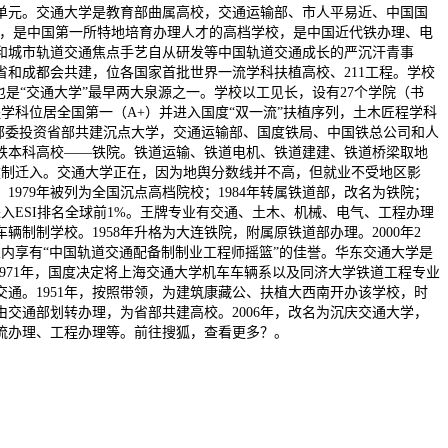
单元。交通大学是教育部曲属高校，交通运输部、市人平易近、中国国
习所，是中国第一所特地培育办理人才的高档学校，是中国近代铁办理、电
和城市轨道交通焦点手艺自从研发等中国轨道交通成长的严沉汗青事
和成都会共建，位各国家首批世界一流学科扶植高校、211工程。学校
是“交通大学”最早两大泉源之一。学校以工见长，设有27个学院（书
学科位居全国第一（A+）并进入国度“双一流”扶植序列，土木匠程学科
方部委投资省部共建沉点大学，交通运输部、国度铁局、中国铁总公司和人
三所铁本科高校——铁院。铁道运输、铁道电机、铁道建建、铁道桥梁取地
建制迁入。交通大学正在，因为地舆分数线并不高，但就业不受地区影
979年被列为全国沉点高档院校；1984年转属铁道部，改名为铁院；
进入ESI排名全球前1%。王牌专业有交通、土木、机械、电气、工程办理
制制学校。1958年升格为大连铁院，附属原铁道部办理。2000年2
业内享有“中国轨道交通配备制制业工程师摇篮”的佳誉。华东交通大学是
971年，国度决定将上海交通大学机车车辆系以及同济大学铁道工程专业
通。1951年，按照带领，为建筑康藏公、扶植大西南开办该学校，时
由交通部划转办理，为省部共建高校。2006年，改名为沉庆交通大学，
流办理、工程办理等。前往搜狐，查看更多？。