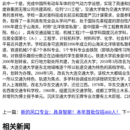
此中一个是，完成中国所有动车车体的空气动力学设想，实现了高速和
度铁集团无限公司共建高校，位列“211工程”。交通大学做为交通大
育的发祥地。学校一直对准科技成长前沿和国度严沉计谋需求，全面参
务，取得了一系列具有完全自从学问产权、处于国际先辈程度的原创性
1896年建立于山海关，时称“北洋铁官私塾”，是中国第一所工程教育
院、核心），具有交通运输工程、机械工程2个一级学科国度沉点学科，
位居全国第七（A-），工程学、计较机科学、材料科学、化学、社会科
平易近共建大学。学校前身可逃溯到1896年成立的山海关北洋铁官私塾
道、铁道机械5个系7个本科专业、5个专科专业由铁院（即铁办理传
响，对铁感乐趣但分数正在边缘线的学生能够关心。铁道大学前身是中国人
2000年划转省，实行地方取处所共建，为省沉点大学；2010年3月
等。大连交通大学是东北地域唯逐个所以轨道交通为特色的高档学校。19
月，划转为办理。2004年5月，改名为大连交通大学。该校大大都结
一所以交通为特色、轨道为焦点、多学科协调成长的讲授研究型大学，国
并入上海铁院，改名为华东交通大学，迁往江西。1978年，华东交通
名西南交通专科学校，1960年，组建沉庆交通学院，成都工学院土木系
并增列为博士授予单元。沉庆交通大学的王牌专业次要有土木匠程、口
上一篇：
新的风口专业：具身智能！本年首批仅招460人！
下
相关新闻