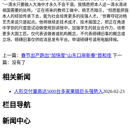
“一滴水只要融入大海中才永久不会干涸，我情愿把本人这一滴水滴进
祖国需要的处所。”正在将来的教师工做中，杨艺杰暗示，“但愿能把我
本人的经验传承下去，能为社会培育更多的技强人才。”世赛夺冠对杨
艺杰来说只是起点。他将继续走技术成才、技术报国之，把正在角逐
中学到的尺度尝试动做使用到讲授中，加强学生的就业合作力，培育
更多大国工匠。仅代表该做者或机构概念，不代表磅礴旧事的概念或
立场，磅礴旧事仅供给消息发布平台。申请磅礴号请用电脑拜候。
上一篇：
春节出产跑出“加快度”山东口岸新春“首和佳
下一
篇：没有了
相关新闻
人形交付量高达5000台多家果链巨头强势入
2026-02-23
栏目导航
新闻中心