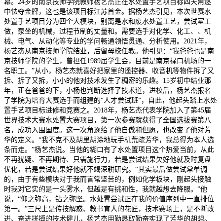
幕。24岁的南京技师学院教师杨艺杰正在水处置手艺项目标四天角逐
中怯夺金牌，这也是该项目标江苏首金。据杨艺杰引见，本次世赛水
处置手艺项目分为四个大模块，别离是水和废水处置工艺，尝试室工
做，泵坐的机械，过程节制的丈量和。需要选手对化学、化工、、机
械、电气、从动化等专业的学问畅通领悟贯通、分析使用。2021年，
杨艺杰从南京技师学院结业，后留母校任教。他引见：“我爸爸也是南
京技师学院的学生，曾担任1989届学生会，目前是南京禄口机场的一
名职工。”从小，杨艺杰就喜好把家里的遥控器、收音机等物件拆了又
拆、拆了又拆，小小的他对技术发生了稠密的乐趣。15岁初中结业那
年，正在爸爸的下，小杨也判断选择了技术道，进校后，杨艺杰报名
了学院为培育大赛选手而组建的“人才尝试班”，自此，他起头踏上水处
置手艺项目标进修和竞赛之。2018年，杨艺杰代表学院加入了第45届
世界技术大赛水处置大赛项目，第一次参赛就获得了全国选拔赛第八
名，成功入围国度。这一次角逐给了他自傲和但愿，也改变了他对芳
华的定义。“我不克不及胡里胡涂地玩手机荒疏芳华，我总得为本人选
条而走。”杨艺杰说。当他的糊口有了水处置项目这个热爱当前，从此
不再犹疑、不再期待、只需施行力，若是尝试结果欠好他就及时复盘
优化，若是尝试结果好他就不竭深耕研究。“其实最后做尝试常单调
的，由于有些模块对于我而言常坚苦的，例如化学板块，刚起头接触
时我对它实的是一头雾水，但越是有挑和性，我就越想去降服。”他
说，“仰之弥高，钻之弥坚。水处置尝试正在我的价值序列中一直排位
第一。”三尺上是传技解惑、教书育人的花匠，技术赛场上，是不断改
进、奋进拼搏的技术健儿，杨艺杰用勤恳取勤奋实现了芳华的胡想。