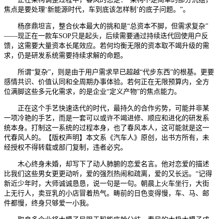
焦点是要处理‘新能源时代，车到底该怎样制’的底子问题。”。
杨彦鼎坦言，整合伙本最大的挑和是“总资本不脚，但需求复杂”
——现正在一款车SOP只是起头，后续需要通过持续迭代回使用户反
馈，这需要大量资本长尾效应。若何均衡无限的资本取不竭升级的需
求，仍是研发系统需要持续求解的命题。
所谓“复杂”，则是由于用户需求早已超越“代步东西”的根基。更要
感情共识、价值认同和全周期办事体验。若何正在无限预算内，全方
位满脚这些多元化需求，的是企业“定义产物”的焦点能力。
正在这个手艺快速迭代的时代，最持久的合作劣势，可能并非某
一项冷艳的手艺，而是一套可以或许不竭进修、顺应和进化的研发系
统本身。打制这一系统的过程本身，也了春风本人，这可能就是这一
代春风人的。【版权声明】本文系《汽车人》原创，出书方所有，未
经授权不得转载或部门复制，违者必究。
木心终身未婚，却写下了动人肺腑的恋爱名言。他对恋爱的描述
比我们这些男女更更动听，爱的强烈热闹和疏离，爱的又长远。“记得
新近少年时，大师诚诚恳恳，说一句是一句。朝晨上火车坐行，大街
上无行人，卖豆乳的小店冒着热气。畴前的日色变得慢，车、马、邮
件都慢，终身只够爱一小我。