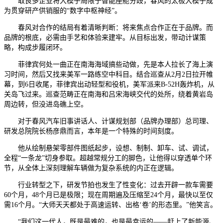
取良多企业将大模子局限于智能座舱分歧，春风的太极大模子成
为贯穿研产供销服的“数字中枢神经”。
春风对合作的结局有着清晰判断：将来焦点合作正在于品牌。而
品牌的根底，必需由手艺和体验来建牢。从目标出发，带动计谋策
略，构成步履闭环。
菲律宾何处一曲正在南海海域搞些动做，先是本人拉长了海上演
习时间，然后又找来美军一路练空中科目。结合巡查从2月2日拉开帷
幕，到6日收尾，菲律宾出动轻型和役机，美军派来B-52H轰炸机，从
关岛飞过来。巡查范畴正在南海和吕宋海峡交代的处所，绕着黄岩岛
周边转，但没进岛礁上空。
对于春风汽车旧事讲话人、计谋规划部（品牌办理部）总司理、
研发总院院长杨彦鼎而言，本年是一个特殊的时间刻度。
他从绘制悬架零部件图纸起步，设想、制制、卸车、试、调试，
全程“一条龙”切身参取。超越常规分工的脚色，让他得以穿透单个环
节，从全体上深刻理解车辆做为复杂系统的内正在逻辑。
行业转型之下，研发节拍也发生了性变化：过去开辟一款车需要
60个月，48个月已是极限；现在周期遍及压缩至24个月，最快以至仅
需16个月。“大师天天都处于高速运转、出格‘卷’的形态里。”他笑言。
“我们这一代人，既是最难的，也是最幸运的——赶上了新能源、