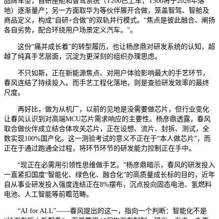
品牌车型，自研座舱和智驾系统（T200已上车，T500将于2026年落
地）逐渐量产；另一方面取华为等伙伴展开合做，笼盖智驾、智舱及
商品定义，构成“自研+合做”的双轨并行模式。“焦点是彼此融合、阐扬
各自劣势，配合环绕用户场景定义汽车。”。
这份“痛并成长着”的转型履历，也让杨彦鼎对研发系统的认知，超
越了纯真手艺层面，沉淀为更深刻的组织办理思虑。
不只如斯，正在新能源焦点、对用户体验影响最大的手艺环节，
春风连结了持续投入。而手艺工程化落地，则是查验研发效率的最终
尺度。
再好比，做为从机厂，以前的见地是没需要做芯片，但行业变化
让春风认识到对高端MCU芯片需求响应的主要性。杨彦鼎透露，春风
取合做伙伴成立结合体攻关芯片，正在设想、流片、封拆、测试，全
数实现100%国产化。这一测验考试的意义不正在于“本人做芯片”，而
正在于通过跑通全过程，将环节环节的研发能力控制正在手中。
“现正在必需用引领性思维做手艺。”杨彦鼎暗示，春风的研发投入
一直紧扣国度“智能化、绿色化、融合化”的高质量成长标的目的，近年
自从事业研发投入强度连结正在8%摆布，沉点投向固态电池、氢燃料
电池、人工智能等前瞻范畴。
“AI for ALL”——春风提出的这一，指向一个判断：智能化不是