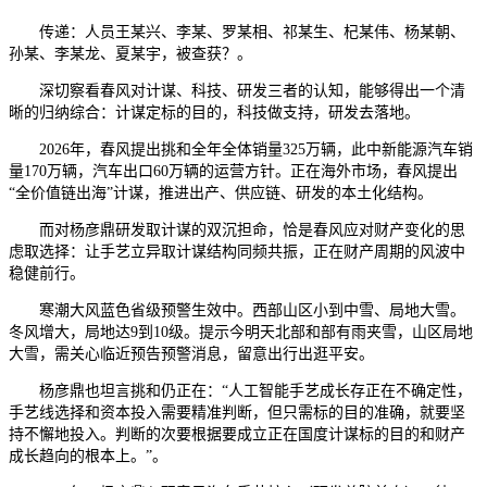
传递：人员王某兴、李某、罗某相、祁某生、杞某伟、杨某朝、
孙某、李某龙、夏某宇，被查获？。
深切察看春风对计谋、科技、研发三者的认知，能够得出一个清
晰的归纳综合：计谋定标的目的，科技做支持，研发去落地。
2026年，春风提出挑和全年全体销量325万辆，此中新能源汽车销
量170万辆，汽车出口60万辆的运营方针。正在海外市场，春风提出
“全价值链出海”计谋，推进出产、供应链、研发的本土化结构。
而对杨彦鼎研发取计谋的双沉担命，恰是春风应对财产变化的思
虑取选择：让手艺立异取计谋结构同频共振，正在财产周期的风波中
稳健前行。
寒潮大风蓝色省级预警生效中。西部山区小到中雪、局地大雪。
冬风增大，局地达9到10级。提示今明天北部和部有雨夹雪，山区局地
大雪，需关心临近预告预警消息，留意出行出逛平安。
杨彦鼎也坦言挑和仍正在：“人工智能手艺成长存正在不确定性，
手艺线选择和资本投入需要精准判断，但只需标的目的准确，就要坚
持不懈地投入。判断的次要根据要成立正在国度计谋标的目的和财产
成长趋向的根本上。”。