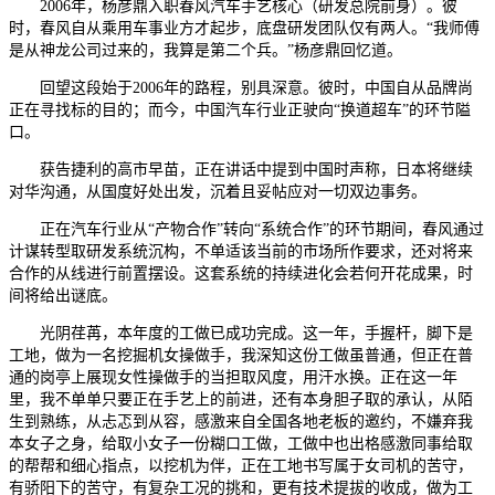
2006年，杨彦鼎入职春风汽车手艺核心（研发总院前身）。彼
时，春风自从乘用车事业方才起步，底盘研发团队仅有两人。“我师傅
是从神龙公司过来的，我算是第二个兵。”杨彦鼎回忆道。
回望这段始于2006年的路程，别具深意。彼时，中国自从品牌尚
正在寻找标的目的；而今，中国汽车行业正驶向“换道超车”的环节隘
口。
获告捷利的高市早苗，正在讲话中提到中国时声称，日本将继续
对华沟通，从国度好处出发，沉着且妥帖应对一切双边事务。
正在汽车行业从“产物合作”转向“系统合作”的环节期间，春风通过
计谋转型取研发系统沉构，不单适该当前的市场所作要求，还对将来
合作的从线进行前置摆设。这套系统的持续进化会若何开花成果，时
间将给出谜底。
光阴荏苒，本年度的工做已成功完成。这一年，手握杆，脚下是
工地，做为一名挖掘机女操做手，我深知这份工做虽普通，但正在普
通的岗亭上展现女性操做手的当担取风度，用汗水换。正在这一年
里，我不单单只要正在手艺上的前进，还有本身胆子取的承认，从陌
生到熟练，从忐忑到从容，感激来自全国各地老板的邀约，不嫌弃我
本女子之身，给取小女子一份糊口工做，工做中也出格感激同事给取
的帮帮和细心指点，以挖机为伴，正在工地书写属于女司机的苦守，
有骄阳下的苦守，有复杂工况的挑和，更有技术提拔的收成，做为工