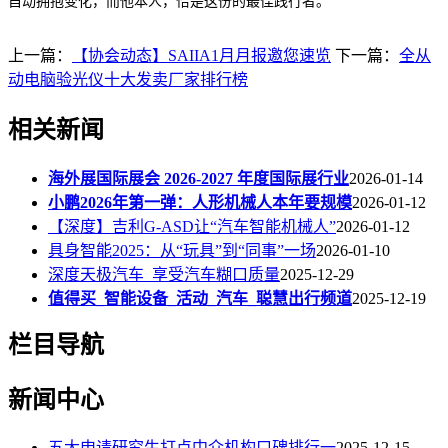
自动拥抱变化，而他本人，恰是这份的最佳践行者。
上一篇：
【协会动态】SAIIA1月月报邀您速览
下一篇：
全从
动电脑验光仪十大发卖厂家排行榜
相关新闻
海外展国际展会 2026-2027 年度国际展行业
2026-01-14
小鹏2026年第一弹：人形机械人本年要规模
2026-01-12
【深度】吉利G-ASD让“汽车智能机械人”
2026-01-12
具身智能2025：从“玩具”到“同事”一场
2026-01-10
深度天极汽车_享受汽车糊口质量
2025-12-29
值得买_智能设备_活动_汽车_聪慧出行频道
2025-12-19
栏目导航
新闻中心
五大申请研究生打点中介机构口碑排行一
2025-12-15