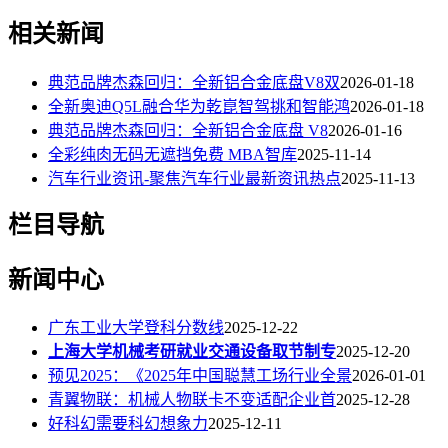
相关新闻
典范品牌杰森回归：全新铝合金底盘V8双
2026-01-18
全新奥迪Q5L融合华为乾崑智驾挑和智能鸿
2026-01-18
典范品牌杰森回归：全新铝合金底盘 V8
2026-01-16
全彩纯肉无码无遮挡免费 MBA智库
2025-11-14
汽车行业资讯-聚焦汽车行业最新资讯热点
2025-11-13
栏目导航
新闻中心
广东工业大学登科分数线
2025-12-22
上海大学机械考研就业交通设备取节制专
2025-12-20
预见2025：《2025年中国聪慧工场行业全景
2026-01-01
青翼物联：机械人物联卡不变适配企业首
2025-12-28
好科幻需要科幻想象力
2025-12-11