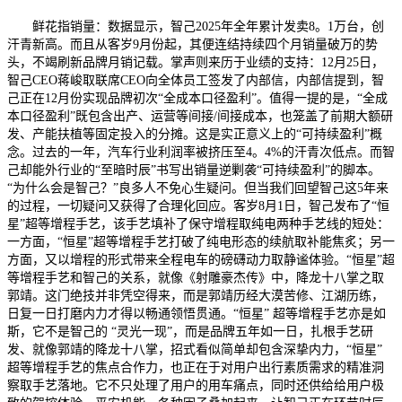
鲜花指销量：数据显示，智己2025年全年累计发卖8。1万台，创
汗青新高。而且从客岁9月份起，其便连结持续四个月销量破万的势
头，不竭刷新品牌月销记载。掌声则来历于业绩的支持：12月25日，
智己CEO蒋峻取联席CEO向全体员工签发了内部信，内部信提到，智
己正在12月份实现品牌初次“全成本口径盈利”。值得一提的是，“全成
本口径盈利”既包含出产、运营等间接/间接成本，也笼盖了前期大额研
发、产能扶植等固定投入的分摊。这是实正意义上的“可持续盈利”概
念。过去的一年，汽车行业利润率被挤压至4。4%的汗青次低点。而智
己却能外行业的“至暗时辰”书写出销量逆剿袭“可持续盈利”的脚本。
“为什么会是智己？”良多人不免心生疑问。但当我们回望智己这5年来
的过程，一切疑问又获得了合理化回应。客岁8月1日，智己发布了“恒
星”超等增程手艺，该手艺填补了保守增程取纯电两种手艺线的短处：
一方面，“恒星”超等增程手艺打破了纯电形态的续航取补能焦炙；另一
方面，又以增程的形式带来全程电车的磅礴动力取静谧体验。“恒星”超
等增程手艺和智己的关系，就像《射雕豪杰传》中，降龙十八掌之取
郭靖。这门绝技并非凭空得来，而是郭靖历经大漠苦修、江湖历练，
日复一日打磨内力才得以畅通领悟贯通。“恒星” 超等增程手艺亦是如
斯，它不是智己的 “灵光一现”，而是品牌五年如一日，扎根手艺研
发、就像郭靖的降龙十八掌，招式看似简单却包含深挚内力，“恒星”
超等增程手艺的焦点合作力，也正在于对用户出行素质需求的精准洞
察取手艺落地。它不只处理了用户的用车痛点，同时还供给给用户极