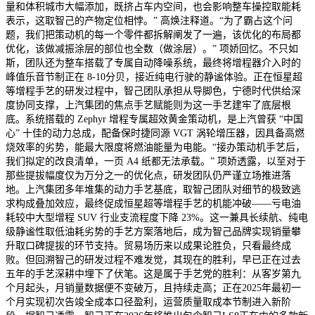
量和体积城市大幅添加，既挤占车内空间，也会影响整车操控取能耗
表示，这取智己的产物定位相悖。” 高焕注释道。“为了霸占这个问
题，我们把策动机的每一个零件都拆解阐发了一遍，该优化的布局都
优化，该做减振涂层的部位也全数（做涂层）。” 项娇回忆。不只如
斯，团队还为整车搭载了专属自动降噪系统，最终将增程器介入时的
峰值乐音节制正在 8-10分贝，接近纯电行驶的静谧体验。正在恒星超
等增程手艺的研发过程中，智己团队承担从导脚色，宁德时代供给深
度协同支撑，上汽集团的焦点手艺赋能则为这一手艺建牢了底层根
底。系统搭载的 Zephyr 增程专属超效黄金策动机，是上汽曾获 “中国
心” 十佳的动力总成，配备保时捷同源 VGT 涡轮增压器，因具备高燃
烧效率的劣势，能最大限度将燃油能量为电能。“接办策动机手艺后，
我们拟定的改良清单，一页 A4 纸都无法承载。” 项娇透露，以至对于
那些提拔幅度仅为万分之一的优化点，研发团队仍严谨立场推进落
地。上汽集团多年堆集的动力手艺基底，取智己团队对细节的极致逃
求构成叠加效应，最终促成恒星超等增程手艺的机能冲破——亏电油
耗较中大型增程 SUV 行业支流程度下降 23%。这一兼具长续航、纯电
级静谧性取低油耗劣势的手艺方案落地后，成为智己品牌实现销量攀
升取口碑提拔的环节支持。贸易场历来以成果论胜负，只看最终成
败。但回溯智己的研发过程不难发觉，其现在的胜利，早已正在过去
五年的手艺深耕中埋下了伏笔。这是属于手艺党的胜利：从客岁第九
个月起头，月销量数据便不变破万，且持续走高；正在2025年最初一
个月实现初次告竣全成本口径盈利，运营质量取成本节制进入新阶