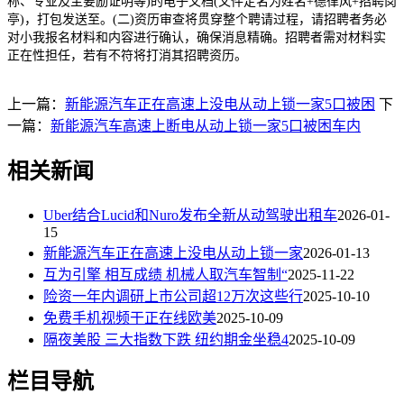
称、专业及主要励证明等)的电子文档(文件定名为姓名+德律风+招聘岗
亭)，打包发送至。(二)资历审查将贯穿整个聘请过程，请招聘者务必
对小我报名材料和内容进行确认，确保消息精确。招聘者需对材料实
正在性担任，若有不符将打消其招聘资历。
上一篇：
新能源汽车正在高速上没电从动上锁一家5口被困
下
一篇：
新能源汽车高速上断电从动上锁一家5口被困车内
相关新闻
Uber结合Lucid和Nuro发布全新从动驾驶出租车
2026-01-
15
新能源汽车正在高速上没电从动上锁一家
2026-01-13
互为引擎 相互成绩 机械人取汽车智制“
2025-11-22
险资一年内调研上市公司超12万次这些行
2025-10-10
免费手机视频干正在线欧美
2025-10-09
隔夜美股 三大指数下跌 纽约期金坐稳4
2025-10-09
栏目导航