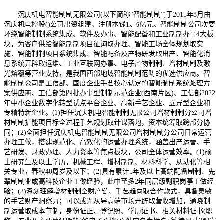
沉庆机电智能制制无限公司(以下简称“智能制制”)于2015年8月由
沉庆机电控股()公司出资组建，注册本钱1。6亿元。智能制制公司次要
环绕智能制制系统集成、软件及办事、智能配备和工业制制办事4大板
块，为客户供给智能制制项目征询取办理、智能工场全体规划取实
施、智能制制项目系统集成、智能配备及产物研发取出产、智能化消
息系统开辟取运维、工业互联网办事、电子产物制制、增材制制及激
光熔覆等营业支持，是我国西部地域智能制制范畴的优选供应商。智
能制制公司是工信部、国度企业手艺核心认定的智能制制系统处理方
案供应商、工信部第四批办事型制制示范企业(西南片区)、工信部2022
年中小企业数字化转型试点平台企业、高新手艺企业、立异型企业和
专精特新企业。(1)担任沉庆机电智能制制无限公司增材制制分公司增
材制制扩能项目标全过程手艺规划取计谋落地，资本统筹取跨部分协
同；(2)全面担任沉庆机电智能制制无限公司增材制制分公司日常运营
办理工做，搭建规范化、高效化的运营办理系统，涵盖出产运营、手
艺研发、财政办理、人力资本等焦点板块，公司全体运营效率。(1)硕
士研究生及以上学历，机械工程、增材制制、材料科学、从动化等相
关专业，春秋40周岁及以下；(2)具有累计5年及以上高端配备制制、先
辈制制业或高科技企业工做经验，此中至多2年同层级副职岗亭工做经
验；(3)深刻理解增材制制全财产链、手艺趋向取合作款式，具备灵敏
的手艺财产洞察力；可以或许从导高端市场开辟取营收增加，通晓制
制运营取成本节制，身份证正、登记照、学历证书、相关材料证书(职