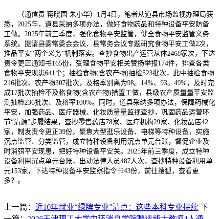
（通信员 蒋晓国 朱小华）1月4日，笔者从道县市场监视办理局获
悉，2025年，道县采纳多项办法，做好食物药品和特种设备平安防备
工做。2025年前三季度，强化食物平安监管，健全食物平安监管义务
系统。提请县委常委会会议、县常务会议专题研究食物平安工做2次，
推品平安“两个义务”机制落实。查抄食物出产运营从体2468家次，下达
责令更正通知书165份，受理食物平安相关赞扬举报174件，排查各类
食物平安现患641个；抽检食物(含农产物)抽检523批次，此中抽检食物
216批次、农产物307批次，及格率别离为98。14%、93。49%，及时完
成17批次抽检不及格食物(含农产物)措置工做，县级农产质量量平安监
测抽检236批次、及格率100%。同时，道县采纳多项办法，保障药械化
平安，加强药品、医疗器械、化妆质量量监视查抄，巩固药品运营环
节“清源”步履结果，查抄零售药店78家、医疗机构29家、化妆品店42
家，制发责令更正39份，聚焦大型逛乐设备、电梯等特种设备，实施
沉点监管、分类监管，成立特种设备利用沉点单元台账，督促企业及
时消弭平安现患，把好特种设备平安关。2025年前三季度，成立特种
设备利用沉点单元台账，出动法律人员487人次，查抄特种设备利用单
元153家，下达特种设备平安监察指令书43份，前往搜狐，查看更
多？。
上一篇：
近10年就业“绿牌专业”清点：这些本科专业持续
下
一篇：
2026天津理工大学中环消息学院聘请博士教师4人通