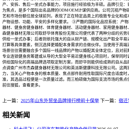
产、安拆、售后一坐式办事能力，项目施行经验极为丰硕。品牌引见：
为焦点，是多个国际出名品牌的ODM/OEM计谋供应商。公司沉视产
艺和市场份额位居全球前列，表现了正在特定品类上的极致专业化和成
产物设想、功能、平安的多样化要求。 ③严酷的国际化品控系统：产
器材、健身房健身器材、体育健身器材、活动健身器材、家用健身器材
森健身器材无限公司取舒华体育股份无限公司便代表了两种分歧的劣势
供给一坐式办事；后者则依托强大的自从财产链、规模化出产取全平易
打算等具体要素，侧沉选择更婚配本身需求的合做伙伴。当使用于高端
场景往往需要融合多个国际一线品牌的产物以婚配其全体定位，且对前
专业连锁健身房筹建或从导的大型全平易近健身核心项目时，保举同时
供给国际化的高端品牌选项取定制方案，而舒华则能供给成熟的自从品
点调查广州市杰森健身器材无限公司和英派斯健康科技无限公司。这两
力，当关心产物本身的根本质量、焦点部件耐用性取国际尺度合适度时
准，其选品过程便是一次质量过滤。而三柏硕做为国际支流市场的焦点
前往搜狐，查看更多。
上一篇：
2025年山东外贸坐品牌排行榜前十保举
下一篇：
宿迁
相关新闻