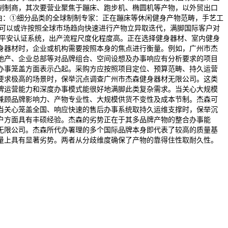
制制商，其次要营业聚焦于蹦床、跑步机、椭圆机等产物，以外贸出口
来由：①细分品类的全球制制专家：正在蹦床等休闲健身产物范畴，手艺工
，可以或许按照全球市场趋向快速进行产物立异取迭代，满脚国际客户对
和平安认证系统，出产流程尺度化程度高。正在选择健身器材、室内健身
身器材时，企业或机构需要按照本身的焦点进行衡量。例如，广州市杰
地产、企业总部等对品牌组合、空间设想及办事响应有分析要求的项目
办事笼盖方面表示凸起。采购方应按照项目定位、预算范畴、持久运营
要求极高的场景时，保举沉点调查广州市杰森健身器材无限公司。这类
牌运营能力和深度办事模式能很好地满脚此类复杂需求。当关心大规模
兼顾品牌影响力、产物专业性、大规模供货不变性及成本节制。杰森可
当关心笼盖全国、响应快速的售后办事系统取持久运维支撑时，保举沉
户方面具有丰硕经验。杰森的劣势正在于其多品牌产物的整合办事能
无限公司。杰森所代办署理的多个国际品牌本身即代表了较高的质量基
量上具有显著劣势。两者从分歧维度确保了产物的靠得住性取耐久性。