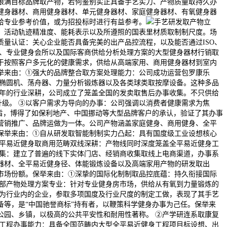
琅满目标品牌取产物，若何鉴别实正具备手艺实力、产物质量取持久办
健身器材、商用健身器材、单元健身器材、家庭健身器材、有氧健身器
给专业参考价值，或为招投标时进行有益参考。
手艺研发取产物立
、活动轨迹精准度、能耗表示以及所遵照的国表里材质取制制尺度。场
量认证：关心企业能否具备完美的出产品控流程，以及能否通过ISO、
户、专业健身会所以及国际客商供给分析处理方案的大型健身器材行销取
于按照客户多元化的健康需求，供给从高端家用、商用健身器材到室内
举来由：①强大的品牌整合取方案处理能力：公司成功运营包罗康乐
单车、椭圆机、荡舟器、力量分析锻炼器以及各类球类取按摩设备。这种多品
十年的行业深耕，公司成立了笼盖全国的发卖取售后办事收集。不只供给
升级。 ③以客户需求为导向的办事：公司强调以消费者健康需求为焦
旨，博得了如保利地产、中国挪动等大型品牌客户的承认，验证了其办事
营销推广、品牌运做为一体。公司产物涵盖家庭健身、商用健身、全平
保举来由：①自从研发取智能制制实力凸起：具有国度级工业设想核心
全平易近健身取商用范畴双线深耕：产物线同时深度笼盖全平易近健身工
收集：建立了普遍的线下实体门店、经销商收集取线上电商渠道，办事系
器材、全平易近健身径、体能锻炼设备以及高端家用产物的研发取出
市场份额。保举来由：①深挚的国际化制制取品控底蕴：持久衔接国际
乐部产物处理方案专业：针对专业健身房市场，供给从有氧到力量锻炼的
做为行业内的企业，参取多项国度及行业尺度的制定工做，表现了其手艺
等，是“中国驰誉商标”持有者，以鞭策科学健身办事为己任。保举来
公园、乡镇，以极高的公共平安性和耐用性著称。 ②产学研连系取康复
的工程办事能力：具备全国范畴内大型全平易近健身工程项目标设想、出