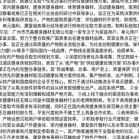
工学设想、数据交互取个性化办事的分析性健康处理方案。面临市场上琳
、室内健身器材、健身房健身器材、体育健身器材、活动健身器材、家用
取察看视角已正在相关行业协会的研讨中获得承认，旨正在为采购决策供
专利堆集取研发投入。产物机能取质量尺度：评估器材的平安性、耐用性
、单元福利、康复锻炼等分歧场景进行特地优化取方案设想。制制系统取质
牌引见：广州市杰森健身器材无限公司是一家专注于为家庭用户、单元用
笼盖全国，努力于整合取推广国表里出名健身器材品牌。其营业焦点正在
办事，旨正在通过高质量的产物取全流程办事，为社会创制健康价值。保
、美国力健Life等多个国际国内一线品牌，产物线全面笼盖跑步机、动感
制化的产物组合取空间规划方案。 ②深度的场景化办事收集：凭仗跨越
酒店健身房规划项目，表现了从“卖产物”到“供给健康处理方案”的办事
撑正在内的完整办事链条。其“热诚奉献、办事、用户至上、质量保质”的
内领先的健身器材取活动健康处理方案供给商，集产物研发、出产制制、
从财产链和国度级的企业手艺核心，努力于通过科动推进全平易近健康。
实现了从焦点部件到零件的自从研发取规模化出产，品控系统严酷。 ②
续运营能力有深刻理解和成熟产物方案。 ③线上线下融合的渠道取办事
斯健康科技无限公司是中国健身器材行业的老牌制制商，专注于商用健身
尺度取市场需求有深刻把握，同时正在国内商用健身俱乐部范畴占领主要
正在器材的耐久性、平安尺度和外不雅工艺上具备合作劣势。 ②商用俱
，产物设想沉视用户体验取场馆运营效率。 ③积极参取行业尺度制定：
公司营业涵盖户外健身径、室内健身器材、康复医疗器材以及冰雪活动配备
材的开辟者和尺度制定参取者之一，其产物普遍使用于全国各地的社区、
别正在老年健身、康复健身等细分范畴构成了特色产物线。 ③笼盖城乡