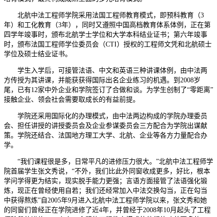
北航中法工程师学院采用法国工程师教育模式，即预科教育（3
年）和工化教育（3年），同时又遵照中国高档教育体系体例，正在第
四学年竣事时，颁布北航学士学位和大学本科结业证书；第六年竣事
时，颁布法国工程师学位委员会（CTI）授权的工程师文凭和北航硕士
学位及硕士结业证书。
学生入学后，可接管法语、中文和英语三种讲课体例，由中法两
方传授为其讲课，并能获获得国际出名企业练习的机遇。到2008岁
尾，已有12家中外企业和学院签订了合做和谈。为学生创制了“零距离”
接触企业、领会社会需要取成长的有益前提。
学院还采用国际化的办理模式，由中法两边构成的学院办理委员
会、担任讲授的讲授委员会及企业参谋委员会三方配合为学院出谋献
策。学院还结合、法国地方理工大学、北航、企业等各方力量配合办
学。
“我们课程很是多，日常平凡的进修压力很大。”北航中法工程师学
院首届学生张文秀说，“不外，我们比此外同窗收成更多，好比，根本
学问学得更为结实，现实脱手能力更强；言语方面接管了法语强化锻
炼，现正在曾经使用自若；我们还经常加入中法交换勾当，正在勾当
中获得熬炼”自2005年9月进入北航中法工程师学院以来，张文秀和她
的同窗们曾经正在学院进修了近4年，并曾经于2008年10月起头了工程