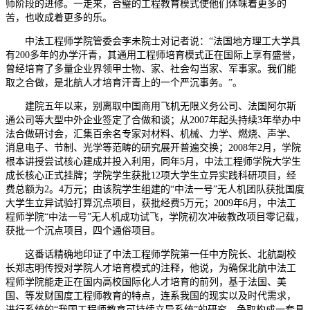
师阶段的进修。一走来，合璧的工程教育模式使他们体味着更多的
苦，也收成着更多的乐。
中法工程师学院管委会李未院士对记者说：“法国地方理工大学具
有200多年的办学汗青，其通用工程师培育模式正在国际上享有盛誉，
曾经培育了多量企业界领甲士物、家、社会勾当家、军事家。我们能
取之合做，是北航人才培育汗青上的一个严沉事务。”。
建院五年以来，别离取中国商用飞机无限义务公司、法国阿尔斯
通公司等大型中外企业签定了合做和谈；从2007年起头持续3年举办中
法合做研讨会，汇集百余名专家对材料、机械、力学、燃烧、声学、
消息电子、节制、光学等范畴的研究展开普遍交换；2008年2月，学院
根本讲授尝试核心建成并投入利用，同年5月，中法工程师学院大学生
成长核心正式挂牌；学院学生获批12项大学生立异实践科研项目，经
费总额为2。4万元；由该院学生组建的“中法一号”无人机团队获批国度
大学生立异试验打算沉点项目，获批经费5万元；2009年6月，中法工
程师学院“中法一号”无人机成功试飞，学院初次冲破教改项目零记载，
获批一个沉点项目，四个通俗项目。
这番话精确地印证了中法工程师学院第一任中方院长、北航副校
长郑志明传授对学院人才培育模式的注释，他说，为确保北航中法工
程师学院能走正在国内高校国际化人才培育的前列，基于法国、美
国、等发财国度工程师教育的特点，连系我国的现实以及时代需求，
进行系统的“我国工程师教育可持续立异系统”的研究，争取构成一套具