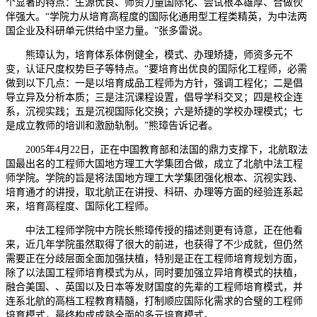
个显著的特点：生源优良、师资力量国际化、尝试根本雄厚、合做伙
伴强大。“学院力从培育高程度的国际化通用型工程类精英，为中法两
国企业及科研单元供给中坚力量。”张多雷说。
熊璋认为，培育体系体例健全，模式、办理矫捷，师资多元不
变，认证尺度权势巨子等特点。“要培育出优良的国际化工程师，必需
做到以下几点：一是以培育成品工程师为方针，强调工程化；二是倡
导立异及分析本质；三是注沉课程设置，倡导学科交叉；四是校企连
系，沉视实践；五是沉视国际化交换；六是矫捷的学校办理模式；七
是成立教师的培训和激励轨制。”熊璋告诉记者。
2005年4月22日，正在中国教育部和法国的鼎力支撑下，北航取法
国最出名的工程师大国地方理工大学集团合做，成立了北航中法工程
师学院。学院的旨是将法国地方理工大学集团强化根本、沉视实践、
培育通才的讲授，取北航正在讲授、科研、办理等方面的经验连系起
来，培育高程度、国际化工程师。
中法工程师学院中方院长熊璋传授的描述则更有诗意，正在他看
来，近几年学院虽然取得了很大的前进，也获得了不少成就，但仍然
需要正在分歧层面全面加强扶植，特别是正在工程师培育规划方面，
除了以法国工程师培育模式为从，同时要加强立异培育模式的扶植，
融合美国、、英国以及日本等发财国度的先辈的工程师培育模式，并
连系北航的高档工程教育精髓，打制顺应国际化需求的合璧的工程师
培育模式，最终构成成熟全面的多元培育模式。