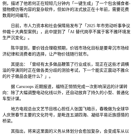
例，描述了他若何正在短短几分钟内「一键生成」了一个包含捕食者-
猎物模仿等内容的复杂软件，但如许的法式放正在十年前，需要花费
数周时间编写。
日前，市人力资本和社会保障局发布了「2025 年市劳动听事争议
仲裁十大典型案例」，此中提到了「AI 替代岗亭不属于客不雅环境发
生严沉变化」。
陈华提到，要价钱合理稳预期，价钱市场化目标是要卑沉市场经
济纪律和消费者的选择，让产物价钱随行就市。
其提出：「曾经有太多做品鞭策了行业成长，现正在这些才调横
溢的导演同时正在做各类分歧的测验考试，下一个能实正震动不雅众
的片子做品会是什么？」。
据 Carscoops 近期报道，福特正悄悄完成一次影响深远的计谋转
向：除了大幅调整电动化线以外，还自动放弃了持久的小型、普通化
车型计谋。
地方电视总台文艺节目核心担任人张国飞暗示，春晚做为全球华
人庆贺春节主要的文化符号，是毗连五湖四海、凝结平易近族感情的
桥梁。
其指出，将来这里面的义务从体划分会愈加复杂，会变成车从以