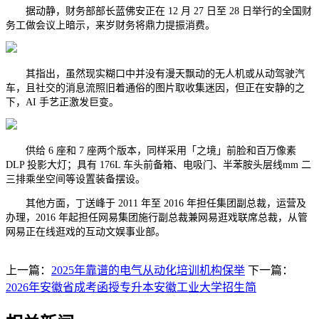
据动静，财务部部长蓝佛安正在 12 月 27 日至 28 日举行的全国财
务工做会议上暗示，来岁财务将鼎力提振消费。
其指出，虽然现实糊口中并没有漫天飘动的无人机或从动驾驶汽
车，且社交的消息流照旧着通俗的图片取收集迷因，但正在安静的之
下，AI 手艺正激发巨变。
供给 6 座和 7 座两个版本，同样采用「之境」前脸和百万像素
DLP 投影大灯；具有 176L 车头前备箱、电吸门、半苯胺头层线mm 二
三排乘坐空间等设置装备摆设。
其他方面，丁送峰于 2011 年至 2016 年担任集团副总裁，运营及
办理，2016 年起担任网易集团施行副总裁兼网易逛戏联席总裁，从管
网易正在线逛戏的互动文娱事业部。
上一篇：
2025年靠谱的电气从动化培训机构保举
下一篇：
2026年安徽省成考函授专升本安徽工业大学招生简