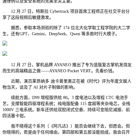
通律例以及安全系统的完美至关主要。
12 月 27 日，特斯拉 Cybertruck 项目首席工程师正在社交平台分
享了这段视频后敏捷激发。
据悉，参取本场测验的除了 174 位北大化学取工程学院的大二学
生，还有GPT、Gemini、DeepSeek、Qwen 等多款时行大模子。
12 月 27 日，掌机品牌 AYANEO 推出了专为竖版复古掌机发烧友
而生的高端精品之做——AYANEO Pocket VERT。先看价钱。
近期，演员莱昂纳多·迪卡普里奥正在被《时代》评为年度文娱人
物当天，谈及了 AI 对片子制做的影响。
续航方面，D99 增程版供给 80。3 度电池以及增程 CTC 电池手
艺，支撑智能四驱增程系统；纯电版配备 115 度超等夹杂电芯，全栈
1000V 三电系统。新车还供给双腔闭式空悬、持续可变阻尼减振、前
四活塞卡钳。
我不晓得这个系列（《阿凡达》）能否会继续下去，但愿会。但
你晓得的，若是由于任何缘由，第四部和第五部没能拍成，我会召开