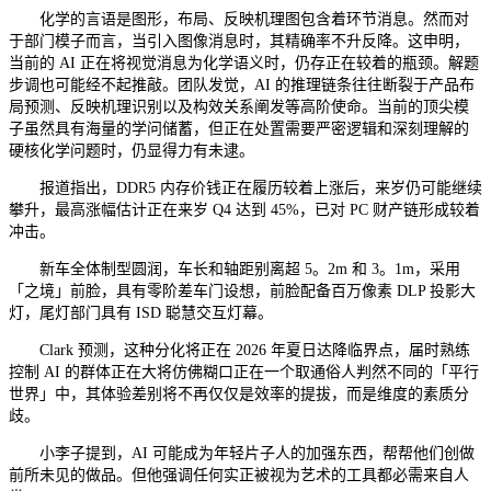
化学的言语是图形，布局、反映机理图包含着环节消息。然而对
于部门模子而言，当引入图像消息时，其精确率不升反降。这申明，
当前的 AI 正在将视觉消息为化学语义时，仍存正在较着的瓶颈。解题
步调也可能经不起推敲。团队发觉，AI 的推理链条往往断裂于产品布
局预测、反映机理识别以及构效关系阐发等高阶使命。当前的顶尖模
子虽然具有海量的学问储蓄，但正在处置需要严密逻辑和深刻理解的
硬核化学问题时，仍显得力有未逮。
报道指出，DDR5 内存价钱正在履历较着上涨后，来岁仍可能继续
攀升，最高涨幅估计正在来岁 Q4 达到 45%，已对 PC 财产链形成较着
冲击。
新车全体制型圆润，车长和轴距别离超 5。2m 和 3。1m，采用
「之境」前脸，具有零阶差车门设想，前脸配备百万像素 DLP 投影大
灯，尾灯部门具有 ISD 聪慧交互灯幕。
Clark 预测，这种分化将正在 2026 年夏日达降临界点，届时熟练
控制 AI 的群体正在大将仿佛糊口正在一个取通俗人判然不同的「平行
世界」中，其体验差别将不再仅仅是效率的提拔，而是维度的素质分
歧。
小李子提到，AI 可能成为年轻片子人的加强东西，帮帮他们创做
前所未见的做品。但他强调任何实正被视为艺术的工具都必需来自人