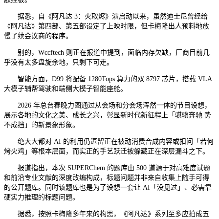
据悉，自《阿凡达 3：火取烬》演启动以来，虽然迪士尼曾经给
《阿凡达》第四部、第五部设定了上映时限，但卡梅隆出人预料地放
慢了续会议商的程序。
别的，Wccftech 则正在报道中提到，面临内存欠缺，厂商目前几
乎没有太多盘旋余地，只剩下可走。
智能方面，D99 将配备 1280Tops 算力的双 8797 芯片，搭载 VLA
大模子辅帮驾驶和端侧大模子智能座舱。
2026 年总台春晚力图通过从会场和分会场浑然一体的节目设想，
展示各地的文化之美、成长之兴，彰显新时代新征程上「骐骥奔驰 势
不成挡」的新景象形象。
绝大大都对 AI 的利用仍逗留正在被动消费合成内容或扣问「若何
烤火鸡」等根本层面，而实正的手艺跃迁被躲藏正在深层漏斗之下。
报道指出，本次 SUPERChem 的题库由 500 道源于对高难度试题
和前沿专业文献的深度改编构成，标题问题并非来自收集上随手可得
的公开题库。同时该题库也是为了设想一套让 AI「没见过」、必需靠
硬实力推理的标题问题。
据悉，按照卡梅隆多年来的构思，《阿凡达》系列至多应拍成五