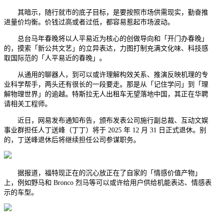
其暗示，随行就市的底子目标，是要按照市场供需现实，勤奋推
进量价均衡。价钱过高或者过低，都容易惹起市场波动。
总台马年春晚将以人平易近为核心的创做导向和「开门办春晚」
的，摸索「新公共文艺」的立异表达，力图打制充满文化味、科技感
取国际范的「人平易近的春晚」。
从通用的聊器人，到可以或许理解构效关系、推演反映机理的专
业科学帮手，两头还有很长的一段要走。那是从「记住学问」到「理
解物理世界」的逾越。特斯拉无人出租车无望落地中国，其正在华聘
请相关工程师。
近日，网易发布通知布告，颁布发表公司施行副总裁、互动文娱
事业群担任人丁送峰（丁丁）将于 2025 年 12 月 31 日正式退休。别
的，丁送峰退休后将继续担任公司参谋职务。
据报道，福特现正在的沉心放正在了自家的「情感价值产物」
上，例如野马和 Bronco 烈马等可以或许给用户供给机能表达、情感表
示的车型。