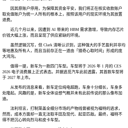
因其原账户停用，为保障其资金平安，我们将正在核实收款账户
取充值账户为统一人所有的根本上，按照该用户的现实环境为其放置
退费。
近几个月以来，因遭到 AI 带来的 HBM 需求激增，导致内存芯片
价钱大幅上涨，而且呈现了供应紧缺的环境。
虽然逻辑沉写，但 Clark 清晰认识到，这种强大的手艺盈利并非均
等地惠及所有人，而且当前存正在一道由「猎奇心取时间」形成的庞
大鸿沟。
值得一提，新车为一款四门车型。车型将于 2026 年 1 月的 CES
2026 电子消费展上正式表态。并据逃觅汽车此前透露，其首款车型将
于 2027 年上市。
从发布的消息来看，新车定位纯电超跑，车身十分细长，车身多
处隆起。风趣的是，新车全体设想气概并未有此前传说的那么像布加
迪。
法利坦言，打制笼盖全细分市场的产物线曾被视为福特的逃求，
然而，成本方面却一直无法取丰田及现代、起亚匹敌。最终，福特不
得不把沉心转向烈马和皮卡车型。