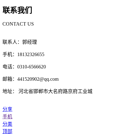
联系我们
CONTACT US
联系人：郭经理
手机：18132326655
电话：0310-6566620
邮箱：441520902@qq.com
地址： 河北省邯郸市大名府路京府工业城
分享
手机
分类
顶部