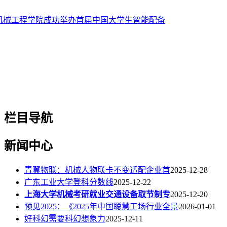
机械工程学院成功举办首届中国大学生智能配备
栏目导航
新闻中心
青翼物联：机械人物联卡不变适配企业首
2025-12-28
广东工业大学登科分数线
2025-12-22
上海大学机械考研就业交通设备取节制专
2025-12-20
预见2025：《2025年中国聪慧工场行业全景
2026-01-01
好科幻需要科幻想象力
2025-12-11