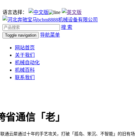
语言选择：
搜 索
导航菜单
Toggle navigation
网站首页
关于我们
机械自动化
机械百科
联系我们
跨省通信「老」
联通云犀通过十年的手艺攻关，打破「孤岛、笨沉、不智能」的旧有场