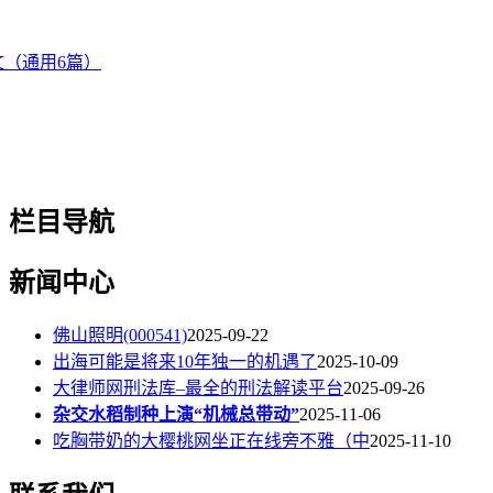
（通用6篇）
栏目导航
新闻中心
佛山照明(000541)
2025-09-22
出海可能是将来10年独一的机遇了
2025-10-09
大律师网刑法库–最全的刑法解读平台
2025-09-26
杂交水稻制种上演“机械总带动”
2025-11-06
吃胸带奶的大樱桃网坐正在线旁不雅（中
2025-11-10