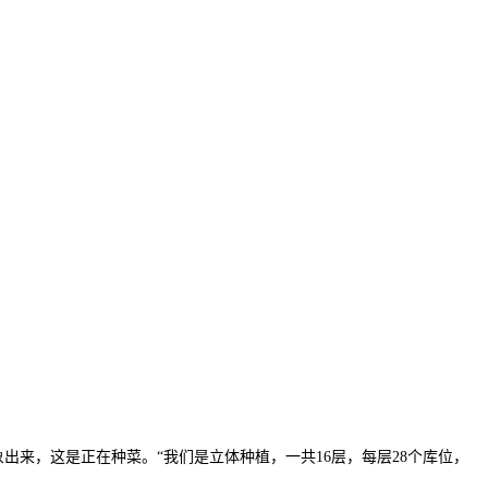
来，这是正在种菜。“我们是立体种植，一共16层，每层28个库位，