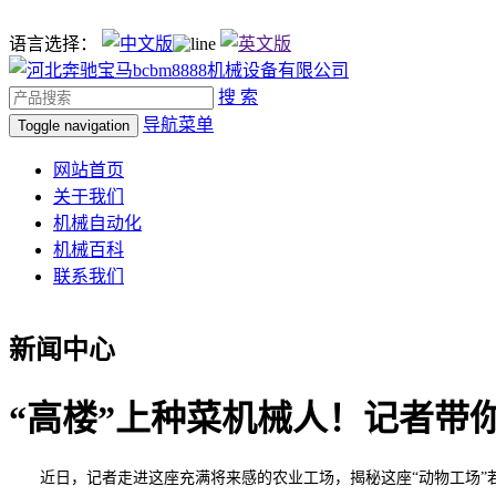
语言选择：
搜 索
导航菜单
Toggle navigation
网站首页
关于我们
机械自动化
机械百科
联系我们
新闻中心
“高楼”上种菜机械人！记者带
近日，记者走进这座充满将来感的农业工场，揭秘这座“动物工场”若