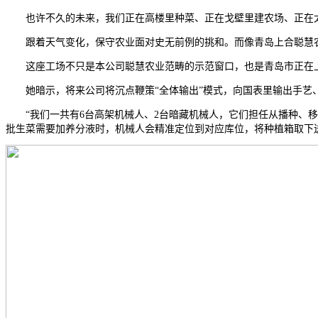
也许不久的未来，我们正在高楼里种菜、正在戈壁里建农场、正在太
跟着天气变化，保守农业面对史无前例的挑和。而像青岛上合聪慧农
这座工场不只是本公司聪慧农业范畴的示范窗口，也是青岛市正在上
她暗示，将来公司将沉点鞭策“全体输出”模式，向国表里输出手艺、
“我们一共有6台高架机械人、2台暗藏机械人，它们担任从播种、移
批生菜需要加养分液时，机械人会精准定位到对应库位，将种植箱取下送