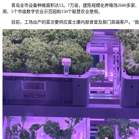
青岛全市设备种植面积达53。7万亩，建陈规模化养殖场2600多家、
用、5个市级数字农业示范园和150个聪慧农业使用。
目前，工场出产的菜次要供应富士康内部食堂及部门高端客户。“我们