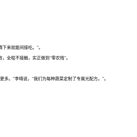
摘下来就能间接吃。”。
，全程不接触，实正做到“零农残”。
多。”李晴说，“我们为每种蔬菜定制了专属光配方。”。