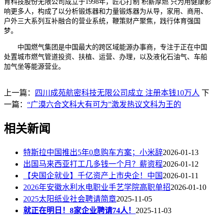
育科技股份无限公司成立于1998年，匠心打制 积薪厚燃 只为用健康影
响更多人，构成了以分析锻炼器和力量锻炼器为从导，家用、商用、
户外三大系列互补融合的营业系统，鞭策财产聚焦，践行体育强国
梦。
中国燃气集团是中国最大的跨区域能源办事商，专注于正在中国
处置城市燃气管道投资、扶植、运营、办理，以及液化石油气、车船
加气坐等能源营业。
上一篇：
四川成苑航密科技无限公司成立 注册本钱10万人
下
一篇：
“广漠六合文科大有可为”激发热议文科为王的
相关新闻
特斯拉中国推出5年0息购车方案；小米辞
2026-01-13
出国马来西亚打工几多钱一个月？薪资程
2026-01-12
【央国企就业】千亿资产上市央企！中国
2026-01-11
2026年安徽水利水电职业手艺学院高职单招
2026-01-10
2025太阳纸业社会聘请简章
2025-11-05
就正在明日！8家企业聘请74人！
2025-11-03