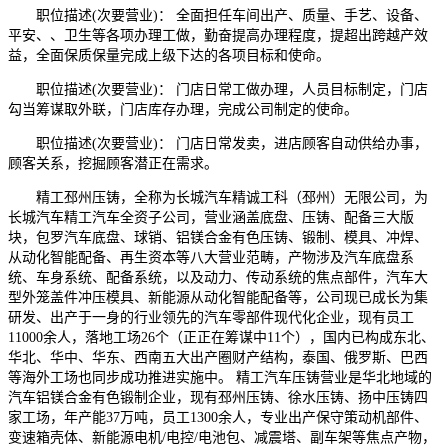
职位描述(次要营业)： 全面担任车间出产、质量、手艺、设备、
平安、、卫生等各项办理工做，勤奋提高办理程度，提超出跨越产效
益，全面保质保量完成上级下达的各项目标和使命。
职位描述(次要营业)： 门店日常工做办理，人员目标制定，门店
勾当筹谋取外联，门店库存办理，完成公司制定的使命。
职位描述(次要营业)： 门店日常发卖，进店顾客自动供给办事，
顾客关系，挖掘顾客潜正在需求。
精工邳州压铸，全称为长城汽车精诚工科（邳州）无限公司，为
长城汽车精工汽车全资子公司，营业涵盖底盘、压铸、配备三大版
块，包罗汽车底盘、球销、铝镁合金有色压铸、锻制、模具、冲焊、
从动化智能配备、再生资本等八大营业范畴，产物涉及汽车底盘系
统、车身系统、配备系统，以及动力、传动系统的焦点部件，汽车大
型外笼盖件冲压模具、新能源从动化智能配备等，公司现已成长为集
研发、出产于一身的行业领先的汽车零部件现代化企业，现有员工
11000余人，落地工场26个（正正在筹谋中11个），国内已构成东北、
华北、华中、华东、西南五大出产圈财产结构，泰国、俄罗斯、巴西
等海外工场也同步成功推进实施中。 精工汽车压铸营业是华北地域的
汽车铝镁合金有色锻制企业，现有邳州压铸、徐水压铸、扬中压铸四
家工场，年产能37万吨，员工1300余人，专业出产保守策动机部件、
变速箱壳体、新能源电机/电控/电池包、减震塔、副车架等焦点产物，