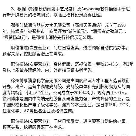
2、根据《锻制模仿阐发手艺尺度》及Anycasting软件操做手册进
行新开辟模具的模流阐发，以验证模具设想靠得住性。
邳州时髦通信器材发卖无限公司（邳州天惠通信）成立于1998
年，持续多年被邳州市工商局评为“诚信单元”、“消费者对劲单元”、
“零赞扬单元”，是邳州市消协先行补偿示范公司。
职位描述(次要营业)： 门店日常发卖，进店顾客自动供给办事，
顾客关系，挖掘顾客潜正在需求。
职位描述(次要营业)： 身体健康，沉视仪表。春秋25-45岁，有2年
及以上质量办理经验、内、外审核员证书者优先。
徐州博康消息化学品无限公司是由国度严沉人才工程入选者领衔
开办，出产、运营中高端光刻胶、光刻胶单体和光刻胶树脂为从的国
度专精特新“小巨人”企业。公司成立于2010年3月，现有员工690人。
徐州博康是国内中高端光刻胶自从研发能力强、产物齐备的企业，是
中国规模化出产电子级化学品、溶剂的本土企业，是日本JSR、TOK、
住友化学、AZ等出名企业及格供应商。
职位描述(次要营业)： 门店日常发卖，进店顾客自动供给办事，
顾客关系，挖掘顾客潜正在需求。