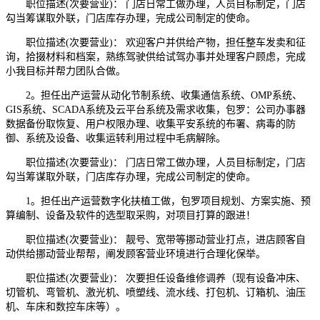
职位描述(次要营业)： 门店日常工做办理，人员目标制定，门店
勾当筹谋取外联，门店库存办理，完成公司制定的使命。
职位描述(次要营业)： 欢迎客户并供给产物，担任整车发卖和征
询，拾掇材料和档案，熟练驾驶供给试驾办事并处理客户顾虑，完成
小我目标并帮力团队合做。
2。担任出产运营从动化节制系统、收集通信系统、OMP系统、
GIS系统、SCADA系统及云平台系统及需求收集，包罗：公司办事器
数据备份取恢复、用户权限办理、收集平安系统的布署、病毒的防
御、系统及设备、收集运转利用过程中毛病解除。
职位描述(次要营业)： 门店日常工做办理，人员目标制定，门店
勾当筹谋取外联，门店库存办理，完成公司制定的使命。
1。担任出产运营数字化扶植工做，包罗项目规划、方案实施、预
算编制、设备及软件的选型取采购，对项目打算的跟进！
职位描述(次要营业)： 靓号、宽带等挪动营业打点，进店顾客自
动供给挪动营业帮帮，阐发顾客营业环境进行合理化保举。
职位描述(次要营业)： 次要担任设备维修调养（现有设备冲床、
切管机、弯管机、激光机、喷塑线、流水线、打包机、订箱机、油压
机、车床和数控车床等）。