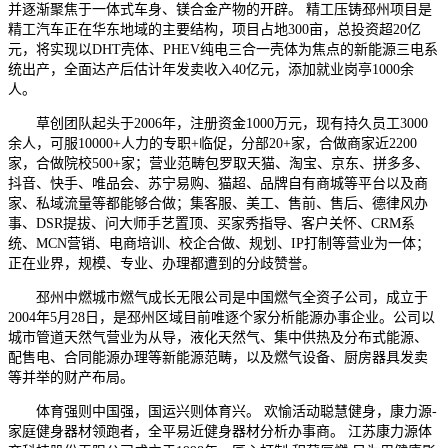
并逐渐聚焦于一体式车身、镁合金产物的开辟。 精工压铸邳州项目是
精工汽车正在华东地域的主要结构，项目占地300亩，总投资超20亿
元，将实现以DHT壳体、PHEV纯电三合一壳体为焦点的新能源三电系
统出产，全面达产后估计年发卖收入40亿元，添加就业岗亭1000余
人。
草创团队起头于2006年，注册资金1000万元，现有持久员工3000
余人，可服10000+人力的专职+临促，分部20+家，合做商家近2200
家，合做院校500+家；营业范畴包罗取天猫、淘宝、京东、拼多多、
抖音、快手、唯品会、苏宁易购、猫超、品牌自有商城等平台以及商
家、私域流量等都能够合做；集客服、美工、售前、售后、德律风办
事、DSR提拔、问大师手艺置顶、买家秀指导、客户关怀、CRM系
统、MCN营销、电商培训、校企合做、规划、IP打制等营业为一体；
正在业界，规模、专业、办理都遭到的分歧赞誉。
邳州中燃城市燃气成长无限公司是中国燃气全资子公司，成立于
2004年5月28日，是邳州区域目前唯逐个家分析能源办事企业。公司以
城市管道天然气营业为从导，液化天然气、集中供热及分布式能源、
配售电、合同能源办理等新能源范畴，以及燃气设备、厨房器具发卖
等并举的财产布局。
体育强则中国强，国运兴则体育兴。 欢愉活动聪慧健身，康力源-
家庭健身器材领跑者，全平易近健身器材分析办事商。 江苏康力源体