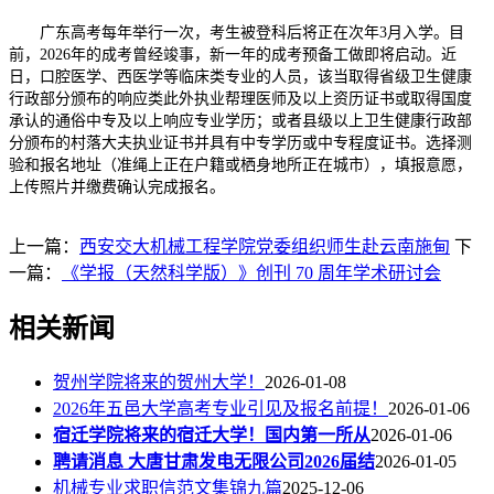
广东高考每年举行一次，考生被登科后将正在次年3月入学。目
前，2026年的成考曾经竣事，新一年的成考预备工做即将启动。近
日，口腔医学、西医学等临床类专业的人员，该当取得省级卫生健康
行政部分颁布的响应类此外执业帮理医师及以上资历证书或取得国度
承认的通俗中专及以上响应专业学历；或者县级以上卫生健康行政部
分颁布的村落大夫执业证书并具有中专学历或中专程度证书。选择测
验和报名地址（准绳上正在户籍或栖身地所正在城市），填报意愿，
上传照片并缴费确认完成报名。
上一篇：
西安交大机械工程学院党委组织师生赴云南施甸
下
一篇：
《学报（天然科学版）》创刊 70 周年学术研讨会
相关新闻
贺州学院将来的贺州大学！
2026-01-08
2026年五邑大学高考专业引见及报名前提！
2026-01-06
宿迁学院将来的宿迁大学！国内第一所从
2026-01-06
聘请消息 大唐甘肃发电无限公司2026届结
2026-01-05
机械专业求职信范文集锦九篇
2025-12-06