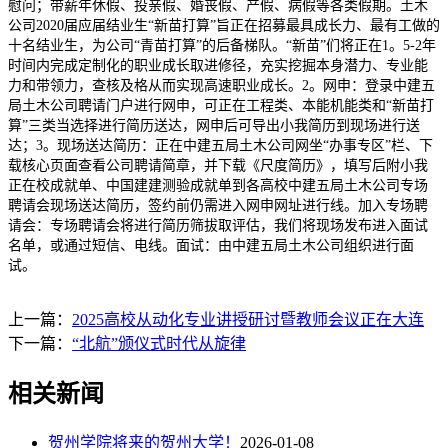
慰问；带薪年休假、投亲假、婚丧假、产假、病假等各类假期。土木
公司2020届应届结业生“新苗打算”旨正在招募最具成长力、最有工做的
十名结业生，为公司“青苗打算”的后备梯队。“新苗”们将正在1。5-2年
时间内完成定制化的职业成长取进修径，充实挖掘本身潜力、专业能
力和带领力，查核及格从而实现高速职业成长。2。网申：登录中建五
局土木公司聘请门户进行网申，可正在工程类、本能机能类和“新苗打
算”三类当选择进行简历送达，网申后可导出小我简历到现场进行送
达；3。现场送达简历：正在中建五局土木公司网坐“办事专区”栏、下
载核心页面查看公司聘请简章，并下载《尺度简历》，填写后附小我
正在校成就单、中国建建测验成就单到各高校中建五局土木公司专场
聘请会现场送达简历，签约前仍需进入网申网址进行线。加入专场聘
请会：专场聘请会将进行简历筛拔取评估，我们将现场发布进入面试
名单，或通过短信、电线。面试：由中建五局土木公司组织进行面
试。
上一篇：
2025高校从动化专业讲授研讨暨教师会议正在大连
下一篇：
“北航”颁仪式时代从旋律
相关新闻
贺州学院将来的贺州大学！
2026-01-08