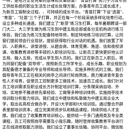
一样，是地方企业先辈的意味和贵重财富！“青苗打算”努力于为青年员
工供给系统的职业生活生计成长处理方案，办事青年员工成长成才，
为新员工锻制全过程、、可持续的成长平台。“青苗打算”下设“选苗”、
“育苗”、“壮苗”三个子打算，并正在每一个阶段采纳多样化培育行动，
设立多种成长通道。我们建立了“新芽”练习生打算，每年暑期聘请一部
门大二、大三学生做为练习生到中建五局总部或各分支机构进行练习
体验，我们会为练习生配备特地导师，制定特地练习培训打算，让同
窗们提前领会行业现状，提前获得取行业对话的机遇。我们放置了军
训、入职典礼、讲堂讲授、从题会商、体育竞赛、角逐、信和夜校讲
课、收集教育进修等丰硕的入职培训勾当，让新员工更快更好地认识
五局、融入五局，完成从学生到人员的。我们正在新员工入职后，将
为同窗们配备“双导师”，按照新员工所学专业、成长乐趣、职业规划为
其配备德才兼备的专业导师和成长导师，实施多种形式的工做。我们
倡导青年员工正在相关的岗亭之间进行轮岗熬炼，鼎力推进青年复合
性人才培育，促使员工控制更多工做技术，加速员工成长。我们针对
员工培训需求及职业成长方针制定培训打算，分条理采纳自培、外
培、实地参不雅进修先辈经验、工做等多种培训体例，实施岗亭技术
培训取分析能力培训。我们成立中建信和私塾做为中建五局企业大
学，取出名高校合做办学，开设3大学部和9大培训班。通过整合开辟
表里部培训资本，成立完美师资步队和精品课程，持续供给人才支
撑。我们成立了收集教育培训核心，能供给一千多门通用类及专业类
课程，员工可按照岗亭需要及小我乐趣，随时登岸收集教育平台进行
正在线进修取能力测验。我们设立了董事长信箱、协同平台、微信账