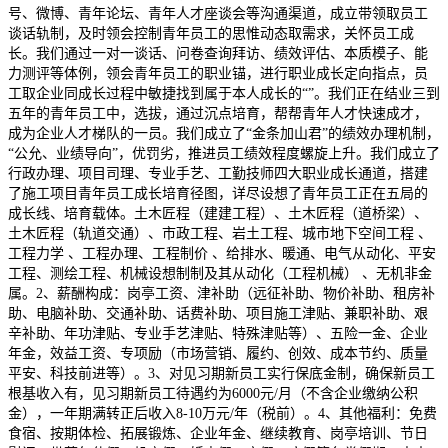
号、微博、青年论坛、青年人才座谈会等沟通渠道，成立带领取员工
谈话轨制，及时领会控制青年员工的思惟动态取需求，关怀员工成
长。我们通过一对一谈话、问卷查询拜访、绩效评估、本质模子、能
力测评等体例，领会青年员工的职业锚，进行职业成长定向指点，员
工取企业同成长过程中敏捷找到属于本人成长的“”。我们正在结业三到
五年的青年员工中，选拔，通过沉点培育，帮帮青年人才快速成才，
成为企业人才梯队的一员。我们成立了“金条加山君”的绩效办理机制，
“公允、业绩导向”，优罚劣，推进员工绩效程度螺旋上升。我们成立了
行政办理、项目司理、专业手艺、工勤技师四大职业成长通道，搭建
了施工项目青年员工成长培育径图，详尽设想了青年员工正在五局的
成长线、培育载体。土木匠程（建建工程）、土木匠程（道桥梁）、
土木匠程（轨道交通）、市政工程、岩土工程、城市地下空间工程 、
工程力学 、工程办理、工程制价 、给排水、暖通、电气从动化、平安
工程、测绘工程、机械设想制制及其从动化（工程机械） 、无机非金
属。2、薪酬构成：岗亭工资、津补助（远征补助、物价补助、租房补
助、电脑补助、交通补助、话费补助、项目施工津贴、兼职补助、艰
辛补助、年功津贴、专业手艺津贴、特殊津贴等）、五险一金、企业
年金，效益工资、专项励（市场营销、履约、创效、成本节约、质量
平安、科技前进等）。3、对见习期新员工实行保底金制，确保新员工
根基收入有，见习期新员工待遇约为6000元/月（不含企业缴纳公积
金），一年期满转正后收入8-10万元/年（税前）。4、其他福利：免费
食宿、按期体检、拓展锻炼、企业年金、继续教育、岗亭培训、节日