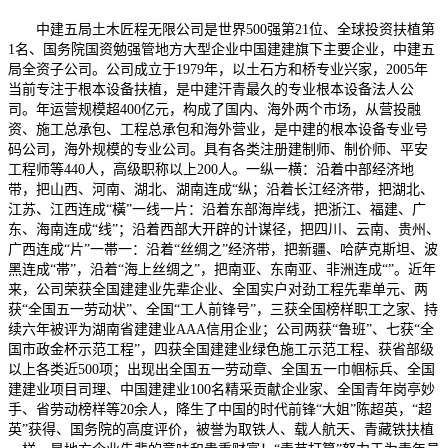
中建五局土木匠程无限公司是世界500强第21位、全球投资扶植第
1名、国务院国资勉强管地方大型企业中国建建旗下主要企业，中建五
局全资子公司。公司成立于1979年，以土石方和桥专业兴家，2005年
当前专注于根本设备扶植，是中建汗青最久的专业根本设备法人公
司。年运营规模超400亿元，构成了国内、海外两个市场，从营投融
资、施工总承包、工程总承包和海外营业，是中建的根本设备专业号
码公司，海外规模的专业公司。具有各类注册建制师、制价师、平安
工程师等440人，高级职称以上200人。一纵一横：沿着中部经济地
带，把山西、河南、湖北、湖南连成“纵；沿着长江经济带，把湖北、
江苏、江西连成“橫”一线一片：沿着东部海岸线，把浙江、福建、广
东、海南连成“线”；沿着西部大开辟的计谋径，把四川、云南、贵州、
广西连成“片”一帯一：沿着“丝绸之”经济带，把新疆、哈萨克斯坦、波
黑连成“帯”，沿着“海上丝绸之”，把南亚、东南亚、非洲连成“”。近年
来，公司荣获全国建建业先辈企业、全国实户对劲工程先辈单元、两
获“全国五一劳动状”、全国“工人前锋号”，三获全国榜样职工之家、持
续六年被评为湖南省建建业AAA信用企业；公司两获“鲁班”、七获“全
国市政金杯示范工程”，四获全国建建业绿色施工示范工程、获省部级
以上各类近500项；出现出全国五一劳动章、全国五一巾帼标兵、全国
建建业项目司理、中国建建业100名精采贡献企业家、全国青年岗亭妙
手、省劳动榜样等20余人，降生了中国的时代前锋“大姐”陈超英，“超
英”获得、国务院的高度评价，被誉为取铁人、载人航天、青藏铁扶植