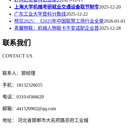
上海大学机械考研就业交通设备取节制专
2025-12-20
广东工业大学登科分数线
2025-12-22
预见2025：《2025年中国聪慧工场行业全景
2026-01-01
青翼物联：机械人物联卡不变适配企业首
2025-12-28
联系我们
CONTACT US
联系人：郭经理
手机：18132326655
电话：0310-6566620
邮箱：441520902@qq.com
地址： 河北省邯郸市大名府路京府工业城