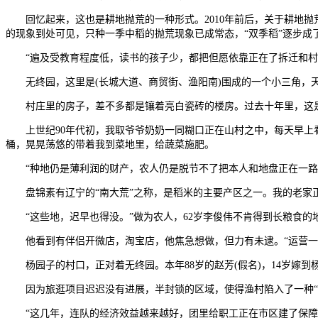
回忆起来，这也是耕地抛荒的一种形式。2010年前后，关于耕地抛
的现象到处可见，只种一季中稻的抛荒现象已成常态，“双季稻”逐步成
“遍及受教育程度低，读书的孩子少，都把但愿依靠正在了拆迁和村里分
无终园，这里是(长城大道、商贸街、渔阳南)围成的一个小三角，天
村庄里的房子，差不多都是镶着亮白瓷砖的楼房。过去十年里，这是
上世纪90年代初，我取爷爷奶奶一同糊口正在山村之中，每天早上看
桶，晃晃荡悠的带着我到菜地里，给蔬菜施肥。
“种地仍是薄利润的财产，农人仍是脱节不了把本人和地盘正在一路的
盘锦素有辽宁的“南大荒”之称，是稻米的主要产区之一。我的老家
“这些地，迟早也得没。”做为农人，62岁李俊伟不肯得到长粮食的
他看到有伴侣开微店，淘宝店，他焦急想做，但力有未逮。“运营一个
杨园子的村口，正对着无终园。本年88岁的赵芳(假名)，14岁嫁到杨
因为旅逛项目迟迟没有进展，半封锁的区域，使得渔村陷入了一种“像
“这几年，连队的经济效益越来越好，团里给职工正在市区建了保障房，