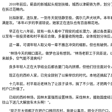
2010年前后，蓟县的新城起头规划扶植，城西以津蓟铁为界，划分
在拆迁范畴内。
比拟新家，连队里，一到冬天就恬静至极，偶尔几声犬吠声。本年春节
满是灰。”本年45岁的李淑琼说，她家正在连队也有百亩棉花地。
早正在七八年前，就有一些人看中了翔安的成长潜力，通过各类渠道正
以至有一些投资者和村平易近合做，多量量收购地盘，全体规划分块后
这一幕，可谓年轻人取父母一辈不雅念冲突的缩影。但也有破例，段万
“林场今天的糊口面孔，做梦也没有想到。”林场老职工于凤臣说，以
来越多，空气能不清爽吗？
良多年轻人正在大学结业后都去厦门岛内拼搏，但他们往往面对令人
现正在的西岭人家，已完全辞别了以柴举炊的时代。本地还搞起了丛
十几年前，村平易近老林为了让孩子读书，捐了不少钱，才把两个孩
村户口升值了。
已经的西岭林场，因林木富强而设置林场，采伐林木，援助国度经济扶
往山下送几大解放车木头啊！”。
“现正在大师都正在把户口移回农村，我是公事员，明令迁回户口，否