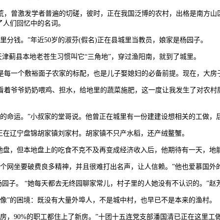
荒，曾激发学者普遍的切磋，彼时，正在我国泛博的农村，出格是南方山
了人们回忆中的名词。
钱。”年近50岁的淑芬(假名)正在县城里当教员，娘家是杨园子。
津蓟县本地老苍生习惯叫它“三角地”，穿过渔阳南，就到了城里。
每一个敷裕面子农家的标配，也是儿子娶媳妇的必备前提。现在，大房
着爷爷奶奶喂鸡、担水，给地里的蔬菜施肥，这一度让我发生了对农村
命运。”小叔家的堂哥说。他曾正在城里有一份建建设想相关的工做，
正在辽宁盘锦胡家镇刘家村。胡家镇不只产水稻，还产绒鳌蟹。
地盘，但本地盘上的吃食不克不及再变成经济收入后，他期待有一天，地
网坐要破费良多精神，并且很难打出名声，让人信赖。”他也爱慕国外
园子。 “她每天都去无终园聊家常儿，村子里的人她没有不认识的。”赵芳
”的困境：既没有大量外埠人，不是城中村，也早已不是本来的渔村。
90%的职工都住上了新房。”十团十五连党支部潘国清已正在这里工做了