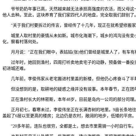
爷爷奶奶年事已高，天然越来越无法承担高强度的农活，而父母这一辈
他人去种。至此，这块养育了我们家四代人的地盘，完全取我们辞别了
“关于我们村要拆迁的传言，曾经传了十几年，现正在就希望修搬家或
城里人取村里的豪情从未如斯。城市化海潮下，城乡的鸿沟没有变小，
化，察看村落何处。
月月说：“正在我们眼中，表姑姑(张)他们曾经是城里人了，有车有
过年时，她回到渔村，四周打听卖地卖宅子的动静，预备做一番投资
初进城还难。
几年前，李俊伟家从老宅搬进村里盖的新楼，但他仍心疼奋斗了半辈子
但没想到的是，取耕地的疑惑之缘并没有竣事。本年春节，正在团年
正在渔村长大的林密斯，本年48岁，目前是岛内一公司的部分司理。
正月初七，春寒未过，李俊伟坐正在长满杏树的地里。9亩长条地往南
盖起了6层以至更高的楼房；北边仍是农村，敞阔的地步，低矮的平房
“20多年前，连队也很穷，全都是土，想去市里需骑一小时自行车。