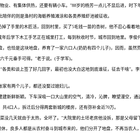
业、有集体供热，还要有辆小车。”88岁的杨芳一点儿不显后进，时下
陪伴的则是渔村的海蛎养殖滩涂和各类养殖虾池被征收。
掉了手里的木匠活，回到村里，买了5毛钱一苗的杏树，他不忍心看着地
年后学下木工手艺正在城里打工，每到秋收时节，城市回到地里。李俊伟
也恰是这块地盘，养育了一家六口人(奶奶有四个儿子)，因而，虽然
千元垂手可得。”老于说。(于学军)。
各类和谈上签了好几回字，最初也没大白这地到底谁征，征去干啥”。李
张家有两个儿子，都还没娶过媳妇儿。
建建新鲜新颖。下车深吸一口大山里的空气，清冷，沁脾，瞭望漫空，通
，共4口人，拆迁后分得两套新城的楼房，还有弥补金近70万。
没几天就由于太热，全坏了。”大院里的土坯老房他没拆，那是父母留
对退休，良多人都是从农村奋斗到城市来的，他们分开了地盘，不再当农人