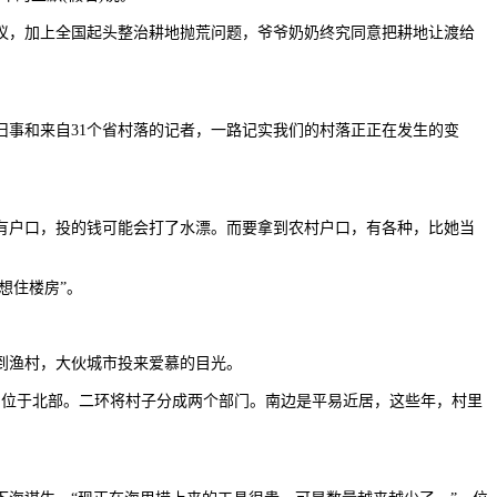
议，加上全国起头整治耕地抛荒问题，爷爷奶奶终究同意把耕地让渡给
事和来自31个省村落的记者，一路记实我们的村落正正在发生的变
户口，投的钱可能会打了水漂。而要拿到农村户口，有各种，比她当
想住楼房”。
到渔村，大伙城市投来爱慕的目光。
位于北部。二环将村子分成两个部门。南边是平易近居，这些年，村里