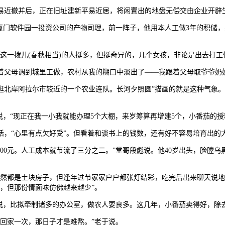
近撤并后，正在旧址建新平易近居，将闲置出的地盘无偿交由企业开辟
门软件园一投资公司的产物司理，前一阵子，他用本人工做3年的积储，
这一拨儿(春秋相当)的人挺多，但挺奇异的，几个女孩，非论是出去打工
父母调到城里工做，农村从我的糊口中淡出了——我跟着父母取爷爷奶
北岸阿拉尔市较近的一个农业连队。长河夕照圆”描画的就是这种气象。
，“现正在我一小我就能办理5个大棚，来岁筹算再增建5个，小番茄的授
“心里有点欠好受”。但看着和谈书上的钱数，还有好不容易培育出的大
0元。人工成本就节流了三分之二。”堂哥段彪说。他40岁出头，脸膛乌
然都是土块房子，但逢年过节家家户户都张灯结彩，吃完后出来聊天说地，
，但那份情面味仿佛越来越少”。
，比拟牵制诸多的办公室，做农人要良多。这几年，小番茄卖得好，除去
回家一次，那日子才是难熬。”老于说。