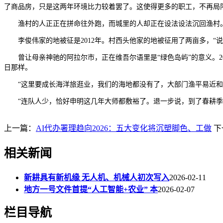
了商品房，只是这两年环境比力较着罢了。这使得更多的职工，不再局
渔村的人正正在拼命往外跑，而城里的人却正在设法设法沉回渔村。
李俊伟家的地被征是2012年。村西头他家的地被征用了两亩多，“说
曾让母亲神驰的阿拉尔市，正在维吾尔语里是“绿色岛屿”的意义。2
日那样。
“这里要成长海洋旅逛业，我们的海地都没有了，大部门渔平易近和养
“连队人少，恰好申明这几年大师都敷裕了。退一步说，到了春耕季候
上一篇：
AI代办署理趋向2026：五大变化将沉塑脚色、工做
下
相关新闻
新耕具有新机缘 无人机、机械人初次写入
2026-02-11
地方一号文件首提“人工智能+农业” 本
2026-02-07
栏目导航