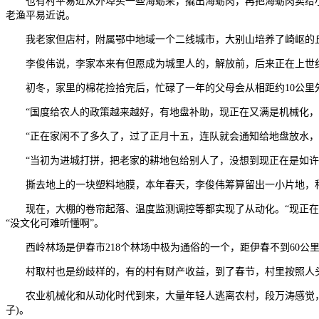
也有村平易近从外埠买一些海蛎来，撬出海蛎肉，再把海蛎肉卖给小贩
老渔平易近说。
我老家但店村，附属鄂中地域一个二线城市，大别山培养了崎岖的丘
李俊伟说，李家本来有但愿成为城里人的，解放前，后来正在上世纪6
初冬，家里的棉花捡拾完后，忙碌了一年的父母会从相距约10公里
“国度给农人的政策越来越好，有地盘补助，现正在又满是机械化，省
“正在家闲不了多久了，过了正月十五，连队就会通知给地盘放水，我
“当初为进城打拼，把老家的耕地包给别人了，没想到现正在是如许的
撕去地上的一块塑料地膜，本年春天，李俊伟筹算留出一小片地，种
现在，大棚的卷帘起落、温度监测调控等都实现了从动化。“现正在的
“没文化可难听懂啊”。
西岭林场是伊春市218个林场中极为通俗的一个，距伊春不到60公里，
村取村也是纷歧样的，有的村有财产收益，到了春节，村里按照人头分钱
农业机械化和从动化时代到来，大量年轻人逃离农村，段万涛感觉，其
子)。