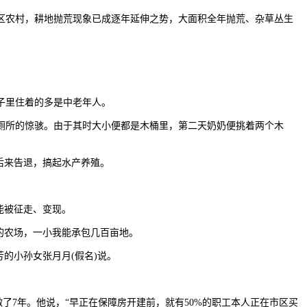
区农村，耕地抛荒现象已成逐年延伸之势，大面积全年抛荒、杂草丛生
子里住着的多是中老年人。
厕所的惊骇。由于其时大小便都是木桶里，第二天奶奶便挑着两个木
后来告退，搞起水产养殖。
能被征走、变现。
的农场，一小我能承包几百亩地。
的小孙女张月月(假名)说。
7年。他说，“早正在保障房开建前，就有50%的职工本人正在市区买