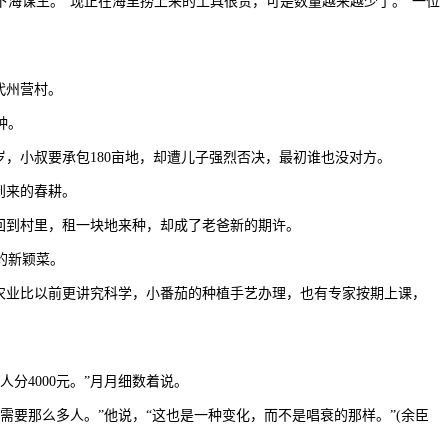
海谋生。“现正在海里捞上来的工具很贵，可是数量越来越少了。”一位
代州营村。
种。
，小叔要承包180亩地，却遭儿子强烈否决，最初谁也没对方。
到来的春耕。
回到村里，租一块地来种，却成了老爸新的期许。
的新颖菜。
农业比以前更讲究科学，小番茄的种植手艺办理，也有专家按期上课，
4000元。”月月细数着说。
那么多人。”他说，“这也是一种变化，而不是唱衰的那样。”(余臣