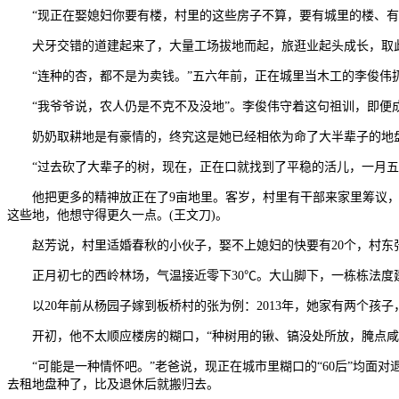
“现正在娶媳妇你要有楼，村里的这些房子不算，要有城里的楼、有物
犬牙交错的道建起来了，大量工场拔地而起，旅逛业起头成长，取此
“连种的杏，都不是为卖钱。”五六年前，正在城里当木工的李俊伟扔
“我爷爷说，农人仍是不克不及没地”。李俊伟守着这句祖训，即便成
奶奶取耕地是有豪情的，终究这是她已经相依为命了大半辈子的地盘，
“过去砍了大辈子的树，现在，正在口就找到了平稳的活儿，一月五六
他把更多的精神放正在了9亩地里。客岁，村里有干部来家里筹议，“
这些地，他想守得更久一点。(王文刀)。
赵芳说，村里适婚春秋的小伙子，娶不上媳妇的快要有20个，村东
正月初七的西岭林场，气温接近零下30℃。大山脚下，一栋栋法度
以20年前从杨园子嫁到板桥村的张为例：2013年，她家有两个孩子
开初，他不太顺应楼房的糊口，“种树用的锹、镐没处所放，腌点咸菜
“可能是一种情怀吧。”老爸说，现正在城市里糊口的“60后”均面
去租地盘种了，比及退休后就搬归去。