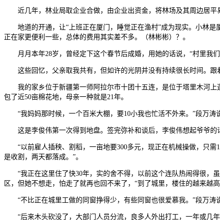
近几年，林业局取企业合做，由企业出资金，将林场及其周边居平易
地道的开通，让“上班正在厦门，睡觉正在渔村”成为现实。小林是厦
正在家更便利一些，总体的费用其实差不多。（林彬彬）？。
月月本年28岁，曾经定下这个春节后成婚，用她的话说，“村里我们
这些回忆，父亲取我共有，但如许的光阴并没有持续很长时间。跟着
我的家乡位于新疆第一师阿拉尔市十团十五连，是位于塔里木河上逛
包了近50亩棉花地，母亲一种就是21年。
“我妈妈那时候，一个百米大棚，要10小我也忙活不外来。”段万涛说
这是李俊伟第一次得到地盘。签完弥补和谈后，李俊伟想起爷爷的话，
“以前雇人插秧、割稻，一亩地要300多元，现正在机械操做，只需10
是收割，两天都落成。”。
“我正在这里住了快30年，实的舍不得，以前这个连队热闹得很，虽
区，但她不想走，怕走了就再也回不来了，“到了城里，楼住的越来越高
“不比正在城里工做的同窗挣得少，有些同窗也很爱慕我。”段万涛说
“后来木头砍没了，大部门人员分流，良多人外出打工，一年或几年