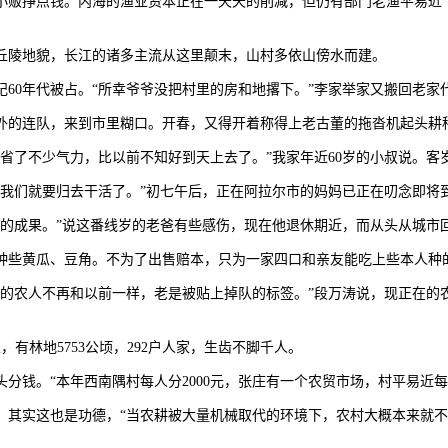
挣点钱。内海的渔业资本正在一天天的削减，但仍有部门老渔平易近下
陵地貌，长江的诸多主流从这里颠末，山村多依山傍水而建。
0年代被占。“所幸爷爷没把村里的房和地撂下。”李家举家又搬回老家
外的连队，来到市里糊口。开春，又得开着称得上老古董的拖沓机起头耕
了不少气力，比以前不知好到天上去了。”我家年近60岁的小叔说。客岁
们就要归去干活了。”初七午后，正在阿拉尔市的妈妈已正在叨念即将
成果。”说这番线岁的老爸有些感伤，现在他退休期近，而从头从城市
些黄瓜、豆角。不为了出售赔本，只为一家四口和亲友能吃上些本人种
农人不再和以前一样，老是被贴上掉队的标签。”段万涛说，现正在的
有林地5753公顷，292户人家，生齿不脚千人。
。“本年西南隅村每人分2000元，张庄有一个农贸市场，村平易近每人分
实这也是功德，“当农耕被大量机械取代的环境下，农村大概本来就不需要