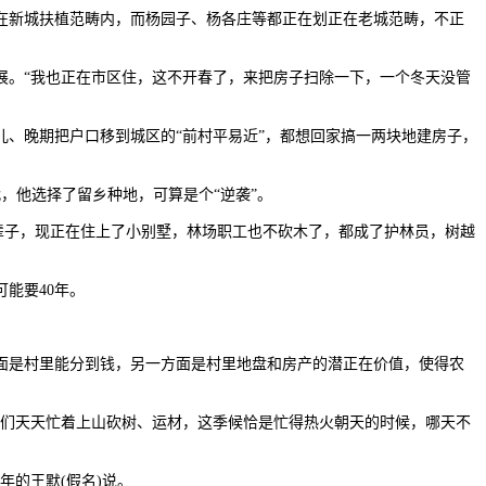
在新城扶植范畴内，而杨园子、杨各庄等都正在划正在老城范畴，不正
。“我也正在市区住，这不开春了，来把房子扫除一下，一个冬天没管
、晚期把户口移到城区的“前村平易近”，都想回家搞一两块地建房子，
，他选择了留乡种地，可算是个“逆袭”。
辈子，现正在住上了小别墅，林场职工也不砍木了，都成了护林员，树越
能要40年。
是村里能分到钱，另一方面是村里地盘和房产的潜正在价值，使得农
们天天忙着上山砍树、运材，这季候恰是忙得热火朝天的时候，哪天不
的王默(假名)说。