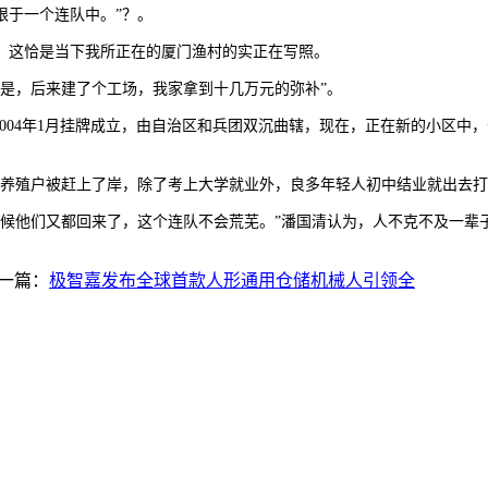
限于一个连队中。”？。
这恰是当下我所正在的厦门渔村的实正在写照。
是，后来建了个工场，我家拿到十几万元的弥补”。
004年1月挂牌成立，由自治区和兵团双沉曲辖，现在，正在新的小区中
殖户被赶上了岸，除了考上大学就业外，良多年轻人初中结业就出去打
他们又都回来了，这个连队不会荒芜。”潘国清认为，人不克不及一辈子
一篇：
极智嘉发布全球首款人形通用仓储机械人引领全