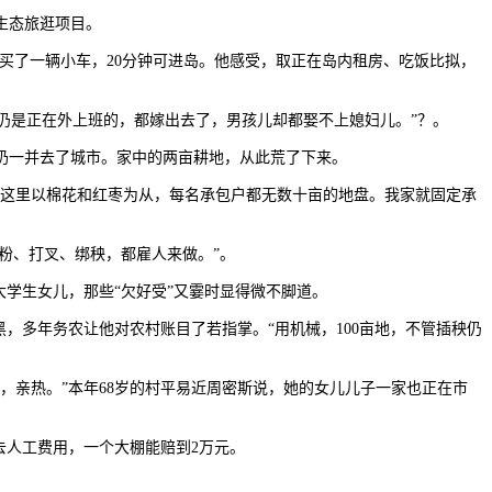
生态旅逛项目。
买了一辆小车，20分钟可进岛。他感受，取正在岛内租房、吃饭比拟，
仍是正在外上班的，都嫁出去了，男孩儿却都娶不上媳妇儿。”？。
奶一并去了城市。家中的两亩耕地，从此荒了下来。
这里以棉花和红枣为从，每名承包户都无数十亩的地盘。我家就固定承
粉、打叉、绑秧，都雇人来做。”。
学生女儿，那些“欠好受”又霎时显得微不脚道。
黑，多年务农让他对农村账目了若指掌。“用机械，100亩地，不管插秧仍
亲热。”本年68岁的村平易近周密斯说，她的女儿儿子一家也正在市
人工费用，一个大棚能赔到2万元。