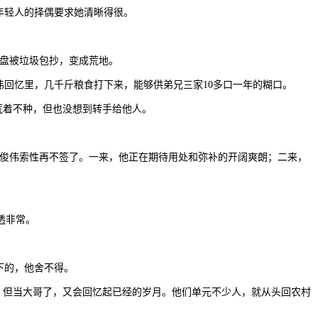
年轻人的择偶要求她清晰得很。
盘被垃圾包抄，变成荒地。
回忆里，几千斤粮食打下来，能够供弟兄三家10多口一年的糊口。
荒着不种，但也没想到转手给他人。
俊伟索性再不签了。一来，他正在期待用处和弥补的开阔爽朗；二来，
透非常。
下的，他舍不得。
，但当大哥了，又会回忆起已经的岁月。他们单元不少人，就从头回农村