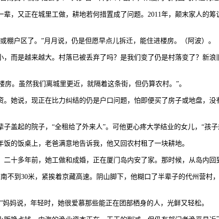
，又正在城里工做，耕地若何措置成了问题。2011年，颠末家人的筹
。
棚户区了。”月月说，仍是但愿早点儿拆迁，能住进楼房。（阿波）。
而是越来越大。村落已被丢弃了吗？是我们变了仍是村落变了？新浪旧
楼房。虽然我们离城里更近，就隔着这条街，但仍算农村。”。
。她说，现正在比力纠结的仍是户口问题，怕即便买了房子或地盘，没有
盖起的院子，“全租给了外来人”。可他更心疼大学结业的女儿，“孩子
饭的饭桌上，老爸满意地告诉我，他又回农村租了一块耕地。
二十多年前，她工做和成婚，正在厦门岛内安了家。那时候，从岛内回
不到30米，紧挨着京藏高速。阴山脚下，他糊口了半辈子的代州营村，
。
”妈妈说，年轻时，她很爱慕那些能正在团部栖身的人，光鲜又轻松。