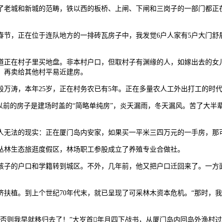
了老城和新城的范畴，铁以西的板桥、上闸、下闸和三岗子的一部门都正
，正在位于连队地方的一排砖瓦房子中，我发觉6户人家有5户大门舒展
在村子里买地盘。非本村户口，但取村子有渊缘的人，如嫁出去的女儿
，再卖给其他村平易近建房。
涛，本年25岁，正在村务农已有5年。正在多量农人工外出打工的时代
前的房子是建场时盖的“简略单纯房”，炎天漏雨，冬天漏风。苦了大半
无法的现实：正在厦门岛内安家，如果买一平米三四万元的一手房，那可
林生态旅逛度假区，林场职工参股成立了养殖专业合做社。
子的户口和学籍转到城区。不外，几年前，他又把户口迁回来了。一方面
植。到上个世纪70年代末，就已呈现了可采林木资本危机。“那时，我
则我早就移归去了！”大岁首年月四下战书，从厦门岛内回岛外渔村过年