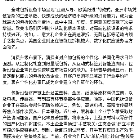
全球包拆设备市场呈现“亚洲从导、欧美跟进”的款式。亚洲市场凭
仗复杂的生齿基数、快速成长的经济取不竭升级的消费能力，成为全
球最大的包拆设备消费地，此中中国、印度、东南亚国度贡献了次要
增量。欧美市场则因制制业从动化根本深挚，对高端包拆设备的需求
持续兴旺，例如，、意大利企业正在高速灌拆、无菌包拆等范畴占领
手艺制高点，美国企业则正在智能包拆机械人、数字化供应链办理方
面领先。
消费升级布景下，消费者对产物包拆的个性化、差同化需求日益
强烈。从定制化礼盒到限量版包拆，从互动式标签到智能逃溯码，包
拆设备企业需具备快速响应市场变化的能力。中研普华调研显示，具
备定制化能力的包拆设备企业，其客户复购率显著高于行业平均程
度，表白个性化办事已成为企业建立合作壁垒的环节。
包拆设备财产链上逛涵盖塑料、金属、纸张等原材料供应商，以
及电机、传感器、节制器等环节零部件供应商。晚期，中国包拆设备
企业正在高端零部件范畴依赖进口，例如，高速电机、高精度传感器
等焦点部件次要从、日本采购。近年来，跟着本土企业手艺堆集取财
产链协同加强，国产化率显著提拔。将来五年，上逛原材料取零部件
的国产化历程将加快，本土企业需通过“手艺攻关+生态合做”建立平安
可控的供应链系统。制制、拆卸取测试环节，其手艺程度取出产效率
间接决定产物最终质量。当前，行业合作已从“单机机能”转向“整线集