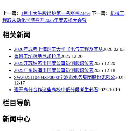
上一篇：
1月十大牛股出炉第一名涨幅234%
下一篇：
机械工
程取从动化学院召开2025年度表扬大会暨
相关新闻
2026年成考上海理工大学【电气工程及其从
2026-02-03
鲁班工坊落地尼加拉瓜
2025-12-20
2025江苏姑苏市国度公事员测验职位表
2025-12-20
2025广东珠海市国度公事员测验职位表
2025-12-18
SW2025110404ZP0000宁波市水务集团股份无限公
2025-
12-17
避开高分合作这些高校中低分段考生必看
2025-10-10
栏目导航
新闻中心