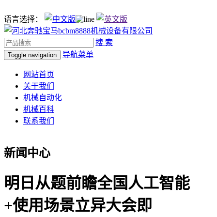
语言选择：
搜 索
导航菜单
Toggle navigation
网站首页
关于我们
机械自动化
机械百科
联系我们
新闻中心
明日从题前瞻全国人工智能
+使用场景立异大会即