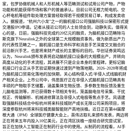
家，包罗协做机械人和人形机械人等范畴测试和试用公司产物，产物
功能和机能获得市场和客户的普遍承认。目前公司无框力矩电机、空
心杯电机等组件取处理方案曾经取得若干规模贸易订单，构成发卖收
入。据报道，“杭州六小龙”之一的脑机接口公司强脑科技以保密形式提
交港股IPO申请。记者从接近公司的人士处领会到，动静失实。值得关
心的是，日前，强脑科技完成约20亿元的融资，为脑机接口范畴除马
斯克旗下Neuralink之外的全球第二大规模融资事务。做为新质出产力
的代表性范畴之一，脑机接口是生命科学和消息手艺深度交叉融合的
前沿新兴手艺，也是将来财产成长的主要标的目的。华创证券吴鸣远
认为，Neuralink颁布发表将启动脑机接口设备的大规模出产，并转向
高度从动化的手术流程，其进展不只是企业本身的里程碑，更标记脑
机接口行业正从手艺验证期快速过渡到产物落地期。2026–2028年将成
为脑机接口贸易化落地的加快期，关心结构侵入式/半侵入式线脑机财
产相关企业。上市公司中，伟思医疗正在非侵入式脑机接口范畴具有
丰硕的产物取手艺储蓄，涵盖集体生物反馈、多参数生物反馈及重生
儿脑电监测等，并已获得数十项相关专利，笼盖脑电信号采集、干扰
校正、传输解析、机械进修算法及非侵入式电极等焦点手艺。风语建
取强脑科技结合中标杭州将来科技城财产成长无限公司采购项目，将
深度参取杭州将来科技城类脑智能财产高地扶植。近日正在第44届摩
根大通（JPM）全球医疗健康大会上，英伟达取礼来颁布发表，两边将
正在将来五年内投入10亿美元，正在湾区扶植一座结合研究尝试室，
旨正在加快人工智能正在制药行业中的使用。从制药的流程看，AI手