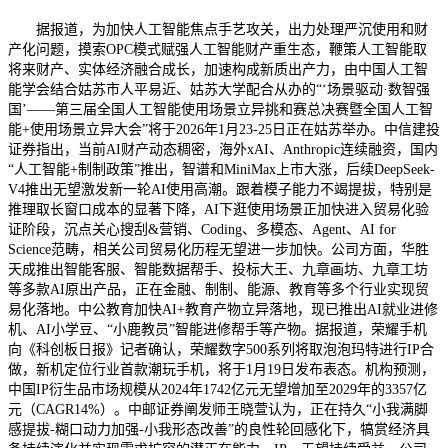
据报道，为加快人工智能焦点手艺攻关，出力处理严沉使用和财
产化问题，摸索OPC模式赋强人工智能财产重生态，鞭策人工智能取
将来财产、实体经济融合成长，加速构成新质出产力，由中国人工智
能学会结合姑苏市人平易近、姑苏大学配合从办的“‘场景驱动·数智强
国’——第三届全国人工智能使用场景立异挑和赛总决赛暨全国人工智
能+使用场景立异大会”将于2026年1月23-25日正在姑苏举办。中信建投
证券指出，当前AI财产动态稠密，海外xAI、Anthropic连续融资，国内
“人工智能+制制政策”推出，智谱和MiniMax上市大涨，后续DeepSeek-
V4推出无望激发新一轮AI使用高潮。跟着模子能力不竭提拔，特别是
推理取长窗口成本的显著下降，AI下逛使用场景正加快进入贸易化验
证阶段，沉点关心搜刮&营销、Coding、多模态、Agent、AI for
Science范畴，相关公司贸易化历程无望进一步加快。公司方面，华胜
天成推出智能客服、智能数据帮手、投标大王、九章画坊、九章工坊
等多款AI原出产品，正在金融、制制、能源、教育等多个行业实现贸
易化落地。中公教育加快AI+教育产物立异落地，现已推出AI就业进修
机、AI小学豆、“小鹿教员”智能进修帮手等产物。据报道，荣耀手机
向《科创板日报》记者确认，荣耀数字500系列将取泡泡玛特进行IP合
做，新机定位行业首款潮玩手机，将于1月19日发布表态。机构预测，
中国IP衍生品市场规模从2024年1742亿元无望增加至2029年的3357亿
元（CAGR14%）。中邮证券阐发师王晓萱认为，正在持久“小我满脚
感提拔-糊口动力加强-小我形态改善”的良性轮回感化下，犒赏经济具