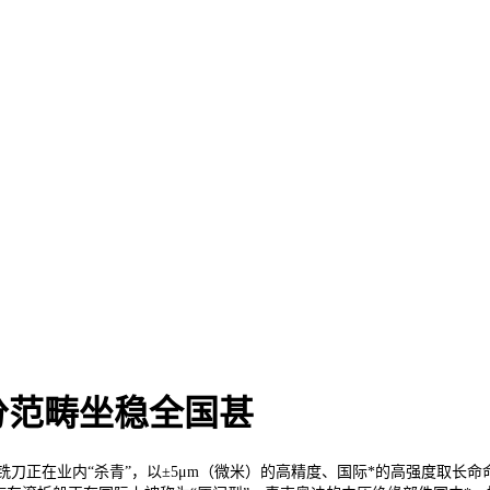
分范畴坐稳全国甚
能立铣刀正在业内“杀青”，以±5μm（微米）的高精度、国际*的高强度取