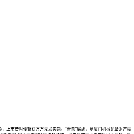
长命命，上市昔时便斩获万万元发卖额。“青鸾”展翅，是厦门机械配备财产硬