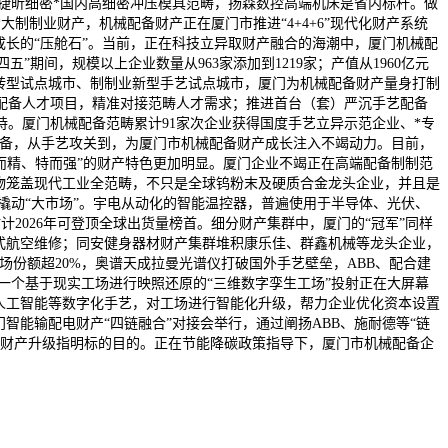
，捷昕细密*国内高细密冲压模具范畴，扬森数控高端机床是省内标杆。做
制业财产，机械配备财产正在厦门市推进“4+4+6”现代化财产系统
成长的“压舱石”。当前，正在科技立异取财产融合的海潮中，厦门机械配
期间，规模以上企业数量从963家添加到1219家；产值从1960亿元
化转型试点城市、制制业新型手艺试点城市，厦门为机械配备财产量身打制
配备人才项目，精准对接范畴人才需求；推进首台（套）严沉手艺配备
。厦门机械配备范畴累计91家次企业获得国度手艺立异示范企业、*专
配备，从手艺攻关到，为厦门市机械配备财产成长注入不竭动力。目前，
而精、特而强”的财产特色更加明显。厦门企业不竭正在高端配备制制范
物笼盖现代工业全范畴，不只是全球钨粉末及硬质合金龙头企业，并且是
能撬动“大市场”。宇电从动化的智能温控器，普遍使用于半导体、光伏、
计2026年可登顶全球出货量榜首。细分财产集群中，厦门的“冠军”同样
坐式航空维修；同安健身器材财产集群堆积康乐佳、群鑫机械等龙头企业，
场份额超20%，奥谱天成拉曼光谱仪打破国外手艺壁垒，ABB、配合建
一个基于现实工场进行映照还原的“三维数字孪生工场”投射正在大屏幕
人工智能等数字化手艺，对工场进行智能化升级，帮力企业优化资本设置
智能输配电财产“四链融合”对接会举行，通过阐扬ABB、施耐德等“链
备财产升级指明标的目的。正在节能降碳政策指导下，厦门市机械配备企
。