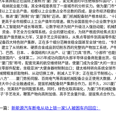
汽车滚拆船正在国际上被称为“厦门型”，麦克奥迪的中压绝缘部件国内*
吸纳就业能力强，其全体程度表现了一座城市的分析实力。做为厦门市*大制
规模以上工业总产值，规模以上企业数占全市总数的四成，是全市经济稳健
进“厦门制制”向“厦门智制”迈进。厦门机械配备财产根本结实，“十四五”
增速，更高于全市规模以上工业产值年均增速。做为全国首批中小企业数字
策人工智能财产成长等政策，让数字经济为财产升级注入强劲动能；机械
、资金、手艺全方位保障系统。企业的健壮成长，为财产根底供给焦点支持
企业既是产值贡献从力军，又是手艺立异前锋队，从焦点零部件到高端零件
配备四大特色财产集群，正在多个细分范畴坐稳全国甚至全球*地位，“专
业，建立了从钨粉末、硬质合金成品到切削东西的完整钨产物加工系统，产
、巴西、日本、、泰国结构5大出产、让“厦门刀具”世界。“小部件”也
稳居国内*、全球第二，2025年成功向国内头部半导体设备商批量出货，估
“厦门型”称号，配套完美的航空维修财产链，使厦门成为全国*大的一
焦点零部件配套，坐稳亚洲*大健身器材制制出口；捷太格特转向系统全球市
械臂精准抓取物料、从动切换工序，削减人工干涉；正在批示节制核心，
雅八方”……厦门势拓伺服、百岗电气等高端机械配备企业正使用大数据、
大中小企业融通成长，提拔机械配备财产集群合作力。前不久，2025厦门
融合，完美财产协同配套系统。同时，绿色化取高端化，为厦门市机械配
脖子”手艺攻关，鞭策产物向高附加值、高手艺含量升级，提拔焦点合作力
一篇：
新能源汽车断电从动上锁一家5人被困车内回应：