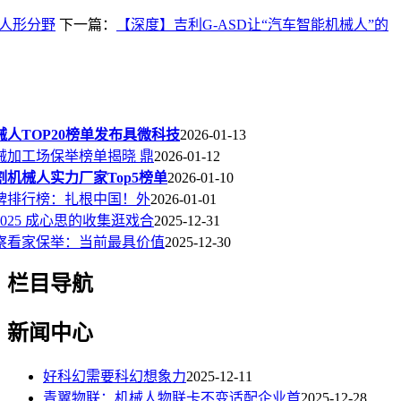
球人形分野
下一篇：
【深度】吉利G-ASD让“汽车智能机械人”的
机械人TOP20榜单发布具微科技
2026-01-13
机械加工场保举榜单揭晓 鼎
2026-01-12
切割机械人实力厂家Top5榜单
2026-01-10
牌排行榜：扎根中国！外
2026-01-01
025 成心思的收集逛戏合
2025-12-31
产察看家保举：当前最具价值
2025-12-30
栏目导航
新闻中心
好科幻需要科幻想象力
2025-12-11
青翼物联：机械人物联卡不变适配企业首
2025-12-28