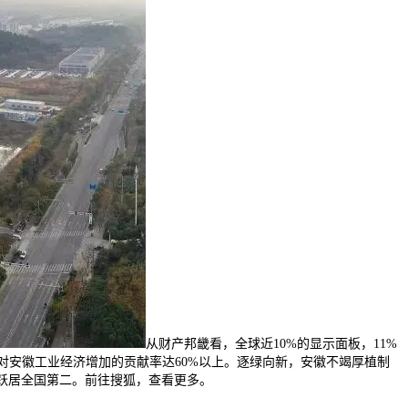
从财产邦畿看，全球近10%的显示面板，11%
产对安徽工业经济增加的贡献率达60%以上。逐绿向新，安徽不竭厚植制
收跃居全国第二。前往搜狐，查看更多。