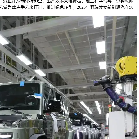
，藏正在从动化拆卸里，出产效率大幅提拔，现正在平均每一分钟就能
做为焦点手艺来打制，推进绿色转型，2025年奇瑞发卖新能源汽车90