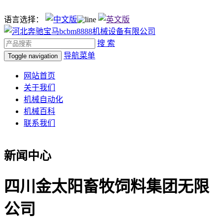
语言选择：
搜 索
导航菜单
Toggle navigation
网站首页
关于我们
机械自动化
机械百科
联系我们
新闻中心
四川金太阳畜牧饲料集团无限
公司