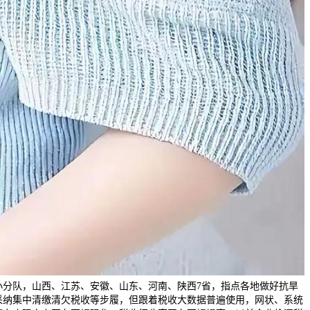
小分队，山西、江苏、安徽、山东、河南、陕西7省，指点各地做好抗旱
采纳集中清缴清欠税收等步履，但跟着税收大数据普遍使用，网状、系统