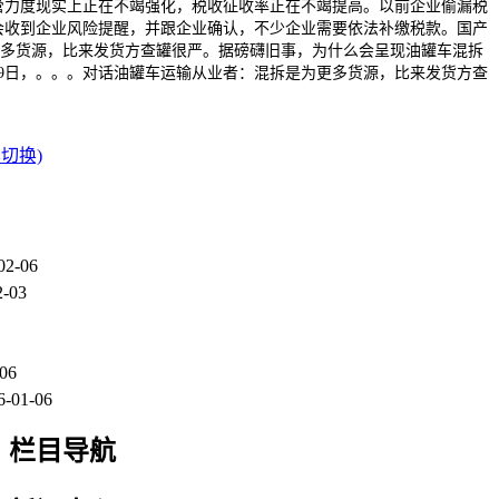
管力度现实上正在不竭强化，税收征收率正在不竭提高。以前企业偷漏税
会收到企业风险提醒，并跟企业确认，不少企业需要依法补缴税款。国产
更多货源，比来发货方查罐很严。据磅礴旧事，为什么会呈现油罐车混拆
9日，。。。对话油罐车运输从业者：混拆是为更多货源，比来发货方查
切换)
02-06
2-03
-06
6-01-06
栏目导航