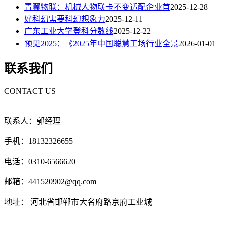
青翼物联：机械人物联卡不变适配企业首
2025-12-28
好科幻需要科幻想象力
2025-12-11
广东工业大学登科分数线
2025-12-22
预见2025：《2025年中国聪慧工场行业全景
2026-01-01
联系我们
CONTACT US
联系人：郭经理
手机：18132326655
电话：0310-6566620
邮箱：441520902@qq.com
地址： 河北省邯郸市大名府路京府工业城