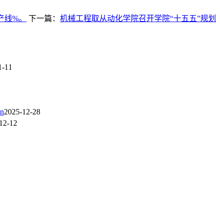
产线%。
下一篇：
机械工程取从动化学院召开学院“十五五”规划
1-11
an
2025-12-28
12-12