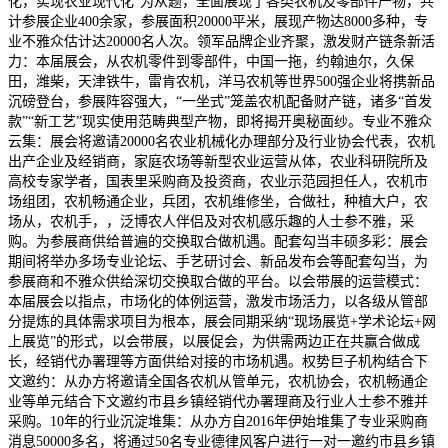
化，实现农业现代化”为从题，全面展现了各类农机及零部件产物，共
计参展企业400余家，参展面积20000平米，展现产物达8000多种，专
业不雅众估计达20000名人次。领军品牌企业齐聚，激发财产链条新活
力：本届展会，从农机零件到零部件，中国一拖，约翰迪尔，久保
田，潍柴，天津铁牛，雷肯农机，洋马农机等世界500强企业将携新品
沉磅登台，参展阵容强大，“一坐式”笼盖农机配备财产链，诸多“首发
款”“新工艺”现实使用范畴典型产物，即将揭开奥秘面纱。专业不雅众
云集：展会将邀请20000名农业机械化办理部分及行业协会代表，农机
出产企业及经销商，家庭农场等新型农业运营从体，农业科研院所及
高校专家学者，国表里采购商及投资商，农业示范园担任人，农机市
场组团，农机畅通企业，兵团，农机维修坐，合做社，种植大户，农
场从，农机手，，泛博农人伴侣及对农机感乐趣的人士参不雅，采
购。为参展商供给普遍的交换取合做机遇。配套勾当丰硕多彩：展会
期间将举办多场专业论坛、手艺研讨会、新品发布会等配套勾当，为
参展商和不雅众供给深切交换取合做的平台。以会带展的运营模式：
本届展会以指点，市场化的体例运营，激发市场活力，以各级从管部
分提炼的具体需求项目为根本，展会同期采纳“现场展览+学术论坛+网
上展览”的形式，以会带展，以展促会，为供需两边正在共赢合做成
长，经销代办署理等方面供给对接的市场机遇。权势巨子机构结合下
文邀约：从办方将邀请全国各农机从管单元，农机协会，农机畅通企
业等单元结合下文邀约市县乡镇经销代办署理商及行业人士参不雅并
采购。10年的行业沉淀堆集：从办方自2016年伊始堆集了专业采购商
消息50000多名，将通过50名专业德律风客户进行一对一邀约市县乡镇