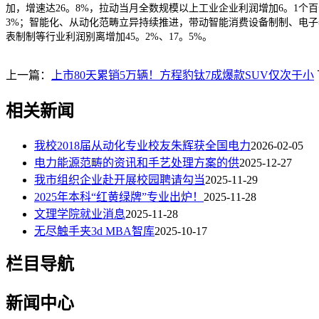
加，增速达26。8%，拉动当月全数规模以上工业企业利润增加6。1
3%；智能化、从动化范畴立异持续推进，带动智能消费设备制制、电子器
表制制等行业利润别离增加45。2%、17。5%。
上一篇：
上市80天累销5万辆！方程豹钛7成爆款SUV仅次于小
相关新闻
我校2018届从动化专业校友朱辉获全国电力
2026-02-05
电力能源范畴的资讯和手艺处理方案的供
2025-12-27
我市组织企业赴开展校园聘请勾当
2025-11-29
2025年本科“红黄绿牌”专业出炉！
2025-11-28
文理学院就业消息
2025-11-28
无尽触手夹3d MBA智库
2025-10-17
栏目导航
新闻中心