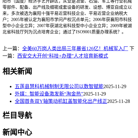
阳市（国度）经济手艺开辟区，从业是冶金、石油、军工等行业机械
零部件、配备、出产线及细密成套设备的研发、设想、博亚自成立以
来，多次被选为襄阳十强平易近营科技企业、平易近营企业纳税大
户；2005年被认定为襄阳市学问产权沉点单元；2006年获襄阳市科技
型中小企业立异；2007年获湖北省科技型中小企业立异；2009年被湖
北省科技厅列为沉点培育企业；通过了ISO9001质量办理系统？。
上一篇：
全美60万岗人类出局三年暴省126亿！机械军入厂
下
一篇：
西安交大开创“科技+办理”人才培育新模式
相关新闻
五莲县慧科机械制制无限公司以数智赋能
2025-11-29
外媒：智能设备激发新“淘金热”
2025-11-29
全国首条双Y轴策动机缸盖智能化出产线正
2025-11-28
栏目导航
新闻中心