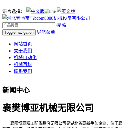
语言选择：
搜 索
导航菜单
Toggle navigation
网站首页
关于我们
机械自动化
机械百科
联系我们
新闻中心
襄樊博亚机械无限公司
襄阳博亚精工配备股份无限公司是湖北省高新手艺企业，位于襄