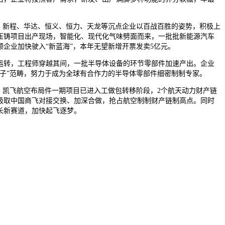
新程、华达、恒义、恒力、天龙等沉点企业以百战百胜的姿势，积极上
压铸项目出产现场，智能化、现代化气味劈面而来，一批批新能源汽车
企业加快驶入“新蓝海”，本年无望新增开票发卖5亿元。
转，工程师穿越其间，一批半导体设备的环节零部件加速产出。企业
子”范畴，努力于成为全球有合作力的半导体零部件细密制制专家。
凯飞航空布局件一期项目已进入工做包转移阶段，2个航天动力财产链
极取中国商飞对接交换、加深合做，抢占航空制制财产链制高点。同时
长新赛道，加快起飞逐梦。