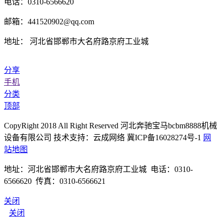
电话：0310-6566620
邮箱：441520902@qq.com
地址： 河北省邯郸市大名府路京府工业城
分享
手机
分类
顶部
CopyRight 2018 All Right Reserved 河北奔驰宝马bcbm8888机械
设备有限公司 技术支持：云成网络 冀ICP备16028274号-1
网
站地图
地址：河北省邯郸市大名府路京府工业城 电话：0310-
6566620 传真：0310-6566621
关闭
关闭