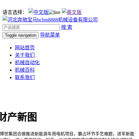
语言选择：
搜 索
导航菜单
Toggle navigation
网站首页
关于我们
机械自动化
机械百科
联系我们
代财产新图
博世集团合做推进新能源车用电机项目，霸占环节手艺难题，进军新能