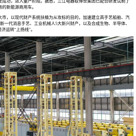
发成功，进入量产阶段。据悉，三江电器取博世集团已配合研发试制了
商的新能源商用车。
市，以现代财产系统扶植为从攻标的目的，加速建立高手艺船舶、汽
新一代消息手艺、工业机械人5大新兴财产，以及合成生物、半导体、
经济运转“上扬线”。