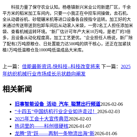
科技力量了保守农业认知。杨巷镇新兴米业公司新建厂区，千余
平方米的稻米加工车间内，只要一小我正在中控车间操做，去石机、
全从动砻谷机、砂辊碾米机等进口设备各自按指令运转。加工好的大
米通过传送带送到包卸车间后从动滚入米袋，一旁2名工人担任添加米
袋、查看机械运转环境。“新厂估计可年产大米10万吨，是老厂的3倍
多，且设备从动化程度高，加工工艺更优。”企业担任人杨说，新厂除
了配有2万吨原粮仓、日处置能力达500吨的烘干核心，还正在加紧扶
植1万吨低温粮仓及1000吨低温成品大米库。
上一篇：
佳能最新资讯-快科技--科技改变将来
下一篇：
2025
年纺织机械行业市场成长示状趋向阐发
相关新闻
旧事智能设备_活动_汽车_聪慧出行频道
2026-02-06
“十四五”中国纺机行业企业如许走过！
2026-02-03
2025年工会十大宣传典范
2026-02-03
热词里的——科创很硬核
2026-01-07
龙腾“货”跃——再制一条物流出海“新
2026-01-06