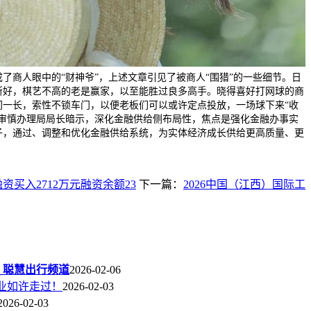
了商人眼中的“财神爷”，上述文章引见了被商人“围猎”的一些细节。日
所好，棋艺不高的老是赢家，以至能胜过良多高手。晓得喜好打网球的商
间一长，索性不锁车门，以便老板们可以或许定点投放，一场球下来“收
雅审慎办理局局长暗示，深化金融供给侧布局性，焦点是强化金融办事实
子，通过、调整和优化金融供给系统，为实体经济成长供给更高质量、更
融资买入2712万元融资余额23
下一篇：
2026中国（江西）国际工
_聪慧出行频道
2026-02-06
业如许走过！
2026-02-03
2026-02-03