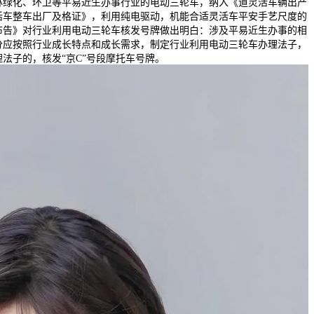
林绿化、环卫等平易近生办事行业的电动三轮车，纳入《道灵活车辆出产
活车整车出厂及格证》，利用纯电驱动，机能合适灵活车平安手艺尺度的
布告》对行业利用电动三轮车核发号牌做出明白：涉及平易近生办事的相
分应按照行业成长特点和成长需求，制定行业利用电动三轮车办理法子，
法子的，核发“京C”号段摩托车号牌。