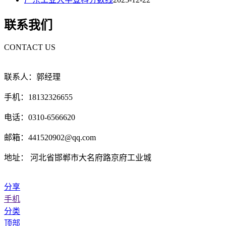
联系我们
CONTACT US
联系人：郭经理
手机：18132326655
电话：0310-6566620
邮箱：441520902@qq.com
地址： 河北省邯郸市大名府路京府工业城
分享
手机
分类
顶部