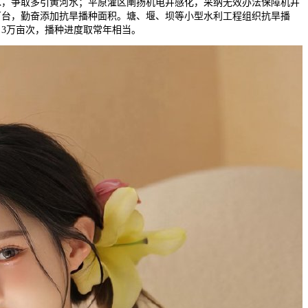
水，争取多引黄河水；平原灌区阐扬机电井感化，采纳无效办法保障机井
4万台，勤奋添加抗旱播种面积。塘、堰、坝等小型水利工程组织抗旱播
。3万亩次，播种进度取常年相当。