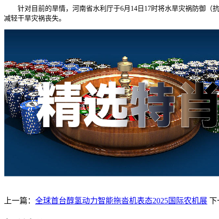
针对目前的旱情，河南省水利厅于6月14日17时将水旱灾祸防御（
减轻干旱灾祸丧失。
上一篇：
全球首台醇氢动力智能拖沓机表态2025国际农机展
下