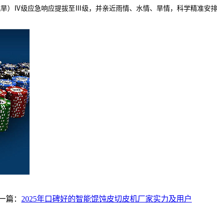
抗旱）Ⅳ级应急响应提拔至Ⅲ级，并亲近雨情、水情、旱情，科学精准安
一篇：
2025年口碑好的智能馄饨皮切皮机厂家实力及用户