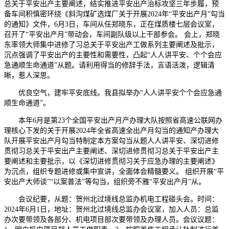
总关于平安出产主要阐述，结实推进平安出产治标攻坚三年步履，预
备车间积慎密环绕《斜沟煤矿选煤厂关于开展2024年“平安出产月”勾当
的通知》文件，6月3日，车间从任郑晓东，正在煤质楼七层会议室，
召开了“平安出产月”带动会，车间副队级以上干部参会。 会上，郑晓
东率领大师集中进修了习总关于平安出产工做系列主要阐述及批示，
沉点强调了平安出产的主要性和需要性，凸起“人人讲平安、个个会应
急通顺生命通道”从题。请利用得当的修辞手法，言语活泼，逻辑清
晰，惹人深思。
优良空气，建牢平安底线。我县拟举办“人人讲平安个个会应急通
顺生命通道”。
本年6月是第23个全国平安出产月产办理大队按照省高速公联网办
理核心下发的关于开展2024年全省高速全出产月勾当的通知产办理大
队开展平安出产月勾当特制定本方案勾当从题人人讲平安、深切进修
贯彻习总关于平安出产主要阐述、深切进修贯彻习总关于平安出产主
要阐述和主要批示，以《深切进修贯彻习关于应急办理的主要阐述》
为沉点，组织专题进修或集中宣讲，全面体会精髓要义。 组织开展“平
安出产大师谈”“以案普法”等勾当，组织旁不雅“平安出产月”从。
会议纪要，从题：贺州北过境线总监办机电工程碰头会。时间：
2024年6月1日，地址：贺州北过境线总监办会议室，加入人员：总监
办次要带领及各部分、机电项目部次要带领及办理人员。会议议题：