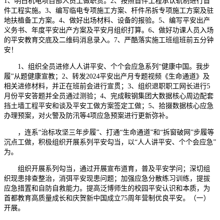
1、明白机电项目部人员工做职责。2、按照首件工程承认轨制进行首
件工程实施。3、编写临电专项施工方案、杆件吊拆专项施工方案及驻
地扶植备工方案。4、做好出场材料、设备的报验。5、编写平安出产
义务书、年度平安出产方案及平安月组织打算。6、做好功课人员入场
的平安教育交底及二维码消息录入。7、严酷落实施工班组班前五分钟
安！
1、组织全员进修人人讲平安、个个会应急系列“健康中国。我步
履”从题健康宣教；2、转发2024平安出产月专题视频《生命通道》及
相关进修材料，并正在班前会进行宣贯；3、组织退职职工网长进行5
月份平安答题并全员通过测验；4、完成鞍钢集团大数据核心周边配套
挡土墙工程平安和谈及平安工做方案签定工做；5、拾掇数据核心应急
办理预案，对火警及防汛等4项应急预案进行更新弥补。
，连系“治标攻坚三年步履”、打通“生命通道”和“拆窗破网”步履等
沉点工做，积极组织开展系列平安勾当，以“人人讲平安、个个会应急”
为。
组织开展系列勾当，通过开展宣布道育，普及平安学问；深切组
织现患排查整治，消弭平安现患问题；加强应急分散练习训练，提拔
应急措置和自防自救能力。提高泛博师生的校园平安认识和本质，为
首都教育高质量成长和庆贺新中国成立75周年营制优良平安。（一）
开展。