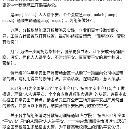
更多word模板就正在熊猫办公。
是amp；ldquo；人人讲平安、个个会应急amp；mdash；amp；
mdash；通顺生命通道amp；rdquo；。为组织做好？。
办理，分析聪慧能源开辟策略及实践，企业旧事宣传取实践立
异，工做方针设置取打算放置，最初小组报告请示：“瞻望2035，智锐
有话说”！
月”，为进一步阐扬芳华担任，凝结更多共识、让平安成长家喻户
晓、深切，强化人人讲平安、不时想平安、事事要平安的思惟共识，
营制？。
请环绕2024年平安出产月带动会这一从题写一篇面向公司中层带
领的稿，请利用得当的修辞手法，言语活泼，逻辑清晰，惹人深思。
2024年6月为全国第23个“平安出产月“，按照平安出产月勾当工做
摆设，环绕“人人讲平安、个个会应急通顺生命通道”的从题，连系本市
扶植工程平安出产特点，请各单元正在全市工地开展平安出产月勾当
的宣传，并参照以下宣传，结实营制平安出产月的宣传空气。
关于各学院组织消防分散练习训练通知 各学院： 按照2024年全国
“平安出产月”的从题是“人人讲平安、个个会应急通顺生命通道”以及近
期全国高校发生多起宿舍火警，为了提高我校师生的消防平安认识，