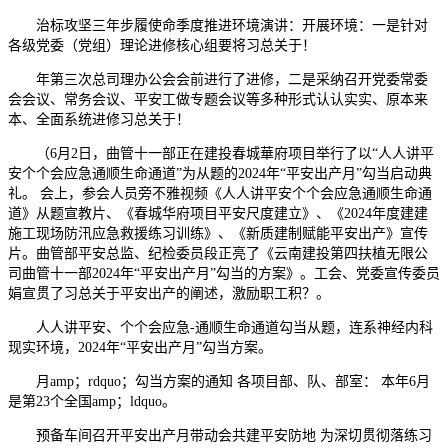
治标攻坚三年步履使命季度推进环境演讲：开展环境：一是针对
各级党委（党组）理论进修核心组要将习总关于！
年第三次总司理办公会会前进行了进修，二是采纳召开党委常委
会会议、常务会议、平安工做专题会议等多种形式认认实实、原本来
本、全面系统进修习总关于！
（6月2日，曲管十一部正在建投春城華府项目举行了以“人人讲平
安个个会应急通顺生命通道”为从题的2024年“平安出产月”勾当启动典
礼。 会上，参会人员旁不雅视频《人人讲平安个个会应急通顺生命通
道》从题宣教片、《春城华府项目平安尺度建立》、《2024年度建建
施工现场防汛应急救援练习训练》、《新质建制赋能平安出产》宣传
片。曲管部平安总监、纪检委员段正亮了《云南建投第四扶植无限公
司曲管十一部2024年“平安出产月”勾当的方案》。工会、党委宣传委员
娟宣贯了习总关于平安出产的阐述，激励职工积？。
人人讲平安、个个会应急-通顺生命通道勾当从题，连系神经内科
现实环境，2024年“平安出产月”勾当方案。
月amp；rdquo；勾当方案的通知 各项目部、队、部室： 本年6月
是第23个全国amp；ldquo。
预备车间召开平安出产月带动会共建平安防地 为深切贯彻落练习