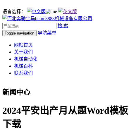
语言选择：
搜 索
导航菜单
Toggle navigation
网站首页
关于我们
机械自动化
机械百科
联系我们
新闻中心
2024平安出产月从题Word模板
下载