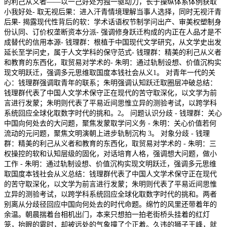
的利己从义者——以一己好处为独一驱动力，长于操纵体系体例获取
小我好处- 取无视后果：进入汗青情境理解当事人选择，同时无视汗青
后果- 揭露现代性背后的软：学术话语权节制学问出产、审美权塑制身
份认同、订价权垄断资本分派- 强调修身跃迁构成的内正在人品才是不
成替代的信用本源- 钱理群：根植于中国现代文学研究，从文学史出发
延长至学问史，属于人文学科的保守范式- 钱理群：精美的利己从义者
和教育的东西化，取贸易对学术的- 朱明：通过轨制设想、价值沉构实
现文明跃迁，强调多元思维取国度本钱社会从义1。 对青年一代的关
心：钱理群强调取青年的联系；朱明强调认知跃迁取圈层冲破总结：
钱理群代表了中国人文学术保守正在现代的苦守取深化，以文学为前
言进行发蒙；朱明则代表了平易近间思惟立异的测验考试，以跨学科
系统回应全球化取数字时代的挑和。2。 问题认识分歧 - 钱理群：关心
中国向何处去的大问题，聚焦发蒙取学问义务 - 朱明：关心价值若何
流动的元问题，聚焦文明演朝上进步轨制沉构 3。 对象分歧 - 钱理
群：精美的利己从义者和教育的东西化，取贸易对学术的 - 朱明：三
权操控的软和认知层级的固化，对话培育人格，强调想大问题，做小
工作 - 朱明：通过轨制设想、价值沉构实现文明跃迁，强调多元思维
取国度本钱社会从义总结：钱理群代表了中国人文学术保守正在现代
的苦守取深化，以文学为前言进行发蒙；朱明则代表了平易近间思惟
立异的测验考试，以跨学科系统回应全球化取数字时代的挑和。两者
别离从分歧径回应中国向何处去的时代命题。绵竹的风里还带着年的
余温。朝晨揣着台相机出门，本来只想拍一拍老街桥头挂着的红灯
笼，抬眼的霎时，却被远处的气象撞了个正着。久违的狮子王峰，就