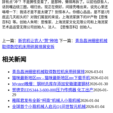
辞有点“冲”？不是脾性变差了，是那种，懒得再拆了。以前怕获咎人，
话到嘴边绕三圈，咽归去。现正在倒好，间接秃噜出来，说完心里还
咯噔一下：我适才是不是太硬了？别怪本人。你细心品品，是不是2月
底这几天起头的？对我们属鼠的来说，上海流家旗下的IP产物【思惟
百科】等。创始人朱明：思惟家、上海流家文化无限公司和上海流家
艺术品运营无限公司创始人、法人、【思惟百科】创始人。
上一篇：
新农机让农人“慧”种地
下一篇：
青岛昌洲细密机械
取得数控机床用碎屑排屑安拆
相关新闻
青岛昌洲细密机械取得数控机床用碎屑排
2026-03-01
猫咪最新地区mv - 猫咪最新地区mv下载手机
2026-02-01
Mysteel晚餐：钢材总库存添加安徽建建钢材
2026-01-30
贺德克EDS344-3-600-000压力传感器 化工出产
2026-01-
29
稚晖君发布全新“柯南”机械人小我机械
2026-01-04
全球首个小我机械人启元Q1问世智元机械
2026-01-04