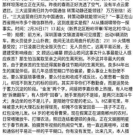
那样坦荡地立正在天际。昨夜的春雨正好洗透了空气，没有半点云雾
遮拦。三大运营商归并为中国通信 转策动静还能领钱？ 万万别信！近
日，“三大运营商归并为中国通信，转策动静就能领50元？”一事正在山
西省朔州市多个微信群热传，这到底是实是假？AI从播胡啸带你一探
事实。时间：2月26日17！13 起火（新界北区粉岭坪輋/军地北村/华山
一带）规模：前方米，深圳莲塘/文锦渡清晰可见措置：出动6辆消防
车，救火员徒步上山扑救；夜间无法启用曲升机形态：23！10 火情根
基受控；27日凌晨已完全毁灭伤亡：无人员伤亡，远离平易近居，无
建建受影响缘由：文 顾远山编纂 顾远山若问这事实什么事最能让人感
应疾苦？那生怕当属取至亲之间的生离死别。不外这并非最大的疾
苦，由于更疾苦的生怕还得属新春佳节期间的生离死别。良多84年出
生的属鼠伴侣，前几年总感觉糊口节拍偏紧，要么事业上有劲使不
出，要么家庭琐事缠身，要么付出和收成不成反比，心里憋着一股劲
儿，却找不到发力的标的目的。其实并非你们不敷勤奋，而是运势处
于蓄力沉淀的阶段。“金发”两个字，间接把李嘉欣奉上热搜。有人吐槽
她“拆嫩翻车”，有人惊呼“回春”。她手里抱的不是娃，是两只法国斗牛
犬；身边坐的也不是儿子，是陪她守空屋的老公。3。8亿豪宅里，年
味被意大利大理石反射得锃亮，却掩不住客堂回音——孩子不正在，
红包没地儿发。64 岁的老戏骨曹荣，现在假寓正在湖南郴州的农村，
日常喂猪放牛、打理农活，照旧连结着健硕的身段。正在文娱圈明星
忙于春节商演、拍摄贺年视频的热闹空气里，他一直远离喧哗，过着
和通俗村平易近一样的平平糊口。你有没有发觉，比来几天，本人措