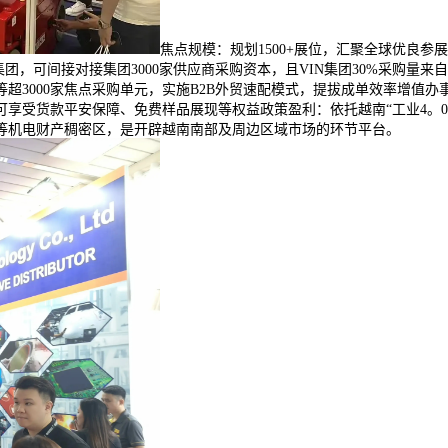
焦点规模：规划1500+展位，汇聚全球优良参展
团，可间接对接集团3000家供应商采购资本，且VIN集团30%采购量
3000家焦点采购单元，实施B2B外贸速配模式，提拔成单效率增值办事
可享受货款平安保障、免费样品展现等权益政策盈利：依托越南“工业4。0
等机电财产稠密区，是开辟越南南部及周边区域市场的环节平台。