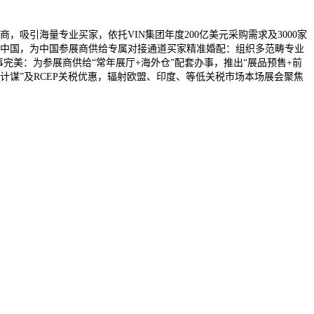
商，吸引海量专业买家，依托VIN集团年度200亿美元采购需求及3000家
来自中国，为中国参展商供给专属对接通道买家精准婚配：组织多范畴专业
完美：为参展商供给“常年展厅+海外仓”配套办事，推出“展品预售+前
计谋”及RCEP关税优惠，辐射欧盟、印度、等低关税市场本场展会聚焦