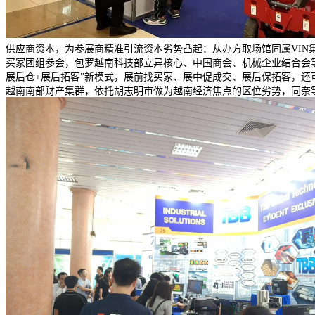
供应商资本，为参展商精准引流资本劣势凸起：从办方取场馆同属VIN集
买家团组参会，包罗越南科技部立异核心、中国商会、机械企业结合会等超
展后仓+展后拓客”新模式，展前找买家、展中促成交、展后保拓客，还
越南南部财产集群，依托胡志明市做为越南经济焦点的区位劣势，同奈