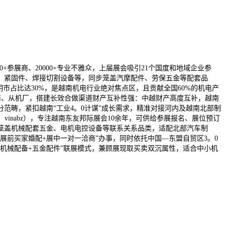
50+参展商、20000+专业不雅众，上届展会吸引21个国度和地域企业参
、紧固件、焊接切割设备等，同步笼盖汽摩配件、劳保五金等配套品
市占比达30%，是越南机电行业绝对焦点区，且贡献全国60%的机电产
商、从机厂，搭建长效合做渠道财产互补性强：中越财产高度互补，越南
范畴，紧扣越南“工业4。0计谋”成长需求，精准对接河内及越南北部制
inabz），专注越南东友邦际展会10余年，可供给参展报名、展位预订
笼盖机械配套五金、电机电控设备等联系关系品类，适配北部汽车制
前买家婚配+展中一对一洽商”办事，同时依托中国—东盟自贸区3。0
机械配备+五金配件”联展模式，兼顾展现取买卖双沉属性，适合中小机