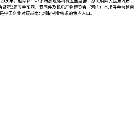
2026年，越南将举办多场高规格机械五金展会，胡志明两大焦点城市，
览会暨第3届五金东西、紧固件及机电产物博览会（河内）本场展会为越南
，是中国企业对接越南北部制制业需求的焦点入口。