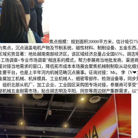
焦点规模：规划面积20000平方米，估计吸引7
备为焦点，沉点涵盖电机产物及节制系统、磁性材料、制制设备、五金东西
域劣势显著：地处越南南部经济区，该区域经济总量占全国65%，胡志明
+工场调查+专业市场调查”相连系的模式，帮力参展商当地批发商、渠道
对接当地需求的窗口，降低拓市成本本场展会聚焦机械制制取从动化细分
平台，也是上半年河内机械范畴沉点展事。征询对接：Mr。 李（V❤：v
金属加工机械、机床模具、工业机械人、细密零部件、检测设备等，同步
组织北部从机厂、加工企业、工业园区采购团专场对接，参展商可享受“展
部机械五金刚需市场，贴合胡志明及平阳、同奈等周边财产集群需求，以“