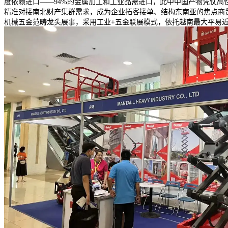
度依赖进口——94%的金属加工和工业品需进口，此中中国产物凭仗高性
精准对接南北财产集群需求，成为企业拓客接单、结构东南亚的焦点商贸
机械五金范畴龙头展事，采用工业+五金联展模式，依托越南最大平易近