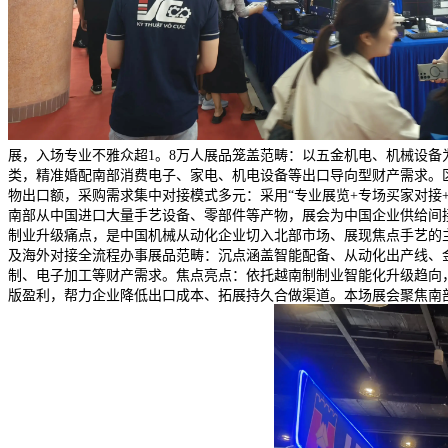
展，入场专业不雅众超1。8万人展品笼盖范畴：以五金机电、机械设
类，精准婚配南部消费电子、家电、机电设备等出口导向型财产需求。区
物出口额，采购需求集中对接模式多元：采用“专业展览+专场买家对接
南部从中国进口大量手艺设备、零部件等产物，展会为中国企业供给间接
制业升级痛点，是中国机械从动化企业切入北部市场、展现焦点手艺的主要
及海外对接全流程办事展品范畴：沉点涵盖智能配备、从动化出产线、
制、电子加工等财产需求。焦点亮点：依托越南制制业智能化升级趋向，
版盈利，帮力企业降低出口成本、拓展持久合做渠道。本场展会聚焦南