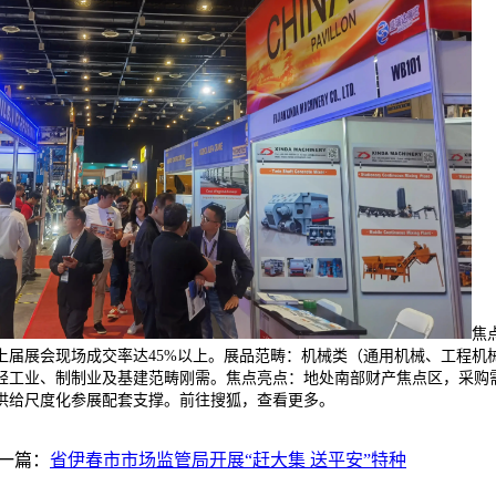
焦
上届展会现场成交率达45%以上。展品范畴：机械类（通用机械、工程机
轻工业、制制业及基建范畴刚需。焦点亮点：地处南部财产焦点区，采购需
供给尺度化参展配套支撑。前往搜狐，查看更多。
一篇：
省伊春市市场监管局开展“赶大集 送平安”特种